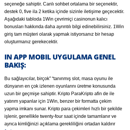
seçeneğe sahiptir. Canlı sohbet ortalama bir seçenektir,
destek 0, five ila 2 ketika içinde sizinle iletişime geçecektir.
Aşağıdaki tabloda 1Win çevrimiçi casinonun kalıcı
bonusları hakkında daha ayrıntılı bilgi edinebilirsiniz. 1Win
giriş tam müşteri olarak yapmak istiyorsanız bir hesap
oluşturmanız gerekecektir.
IN APP MOBIL UYGULAMA GENEL
BAKIŞ:
Bu sağlayıcılar, birçok” “tanınmış slot, masa oyunu ile
dünyanın en çok izlenen oyunlarını üretme konusunda
uzun bir geçmişe sahiptir. Kripto ParaKripto afin de ile
yatırım yapanlar için 1Win, benzer bir formatta çekim
yapma imkanı sunar. Kripto para çekimleri hızlı bir şekilde
işlenir, genellikle twenty-four saat içinde tamamlanır ve
ayrıca kimliğinizi açıklama gerekliliğini ortadan kaldırır