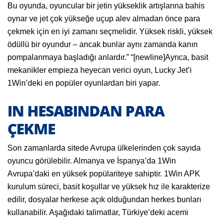
Bu oyunda, oyuncular bir jetin yükseklik artışlarına bahis
oynar ve jet çok yükseğe uçup alev almadan önce para
çekmek için en iyi zamanı seçmelidir. Yüksek riskli, yüksek
ödüllü bir oyundur – ancak bunlar aynı zamanda kanın
pompalanmaya başladığı anlardır.” “[newline]Ayrıca, basit
mekanikler empieza heyecan verici oyun, Lucky Jet’i
1Win’deki en popüler oyunlardan biri yapar.
IN HESABINDAN PARA
ÇEKME
Son zamanlarda sitede Avrupa ülkelerinden çok sayıda
oyuncu görülebilir. Almanya ve İspanya’da 1Win
Avrupa’daki en yüksek popülariteye sahiptir. 1Win APK
kurulum süreci, basit koşullar ve yüksek hız ile karakterize
edilir, dosyalar herkese açık olduğundan herkes bunları
kullanabilir. Aşağıdaki talimatlar, Türkiye’deki acemi