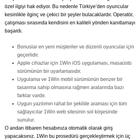
özel ilgiyi hak ediyor. Bu nedenle Türkiye’den oyuncular
kesinlikle ilginç ve çekici bir şeyler bulacaklardır. Operatör,
çalışması sırasında kendisini en kaliteli yönden kanıtlamayı
başardı.
Bonuslar en yeni müşteriler ve düzenli oyuncular için
geçerlidir.
Apple cihazlar için 1Win iOS uygulaması, masaüstü
sürümünün bir uyarlamasıdır.
Uygulama ve 1Win mobil sürümünün benzer bir
tasarıma sahip olmasına rağmen aralarında bazı
farklar vardır.
Uygun yazılımın rahat bir şekilde araması için tüm
sağlayıcılar 1Win web sitesinin sol köşesinde
sunulur.
O andan itibaren hesabınıza otomatik olarak giriş
yapacaksınız. 1Win bu prosedürü gerçekleştirmek için üç