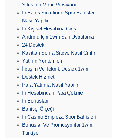
Sitesinin Mobil Versiyonu
In Bahis Şirketinde Spor Bahisleri
Nasıl Yapılır
In Kişisel Hesabına Giriş
Android Için 1win Sah Uygulama
24 Destek
Kayıttan Sonra Siteye Nasıl Girilir
Yatırım Yöntemleri
İletişim Ve Teknik Destek 1win
Destek Hizmeti
Para Yatırma Nasıl Yapılır
In Hesabından Para Çekme
In Bonusları
Bahisçi Ölçeği
In Casino Empieza Spor Bahisleri
Bonuslar Ve Promosyonlar 1win
Türkiye