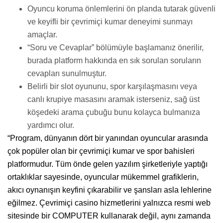
Oyuncu koruma önlemlerini ön planda tutarak güvenli
ve keyifli bir çevrimiçi kumar deneyimi sunmayı
amaçlar.
“Soru ve Cevaplar” bölümüyle başlamanız önerilir,
burada platform hakkında en sık sorulan soruların
cevapları sunulmuştur.
Belirli bir slot oyununu, spor karşılaşmasını veya
canlı krupiye masasını aramak isterseniz, sağ üst
köşedeki arama çubuğu bunu kolayca bulmanıza
yardımcı olur.
“Program, dünyanın dört bir yanından oyuncular arasında
çok popüler olan bir çevrimiçi kumar ve spor bahisleri
platformudur. Tüm önde gelen yazılım şirketleriyle yaptığı
ortaklıklar sayesinde, oyuncular mükemmel grafiklerin,
akıcı oynanışın keyfini çıkarabilir ve şansları asla lehlerine
eğilmez. Çevrimiçi casino hizmetlerini yalnızca resmi web
sitesinde bir COMPUTER kullanarak değil, aynı zamanda