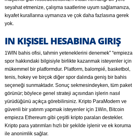
seyahat etmenize, çalışma saatlerine uyum sağlamanıza,
kıyafet kurallarına uymanıza ve çok daha fazlasına gerek
yok.
IN KIŞISEL HESABINA GIRIŞ
1WIN bahis ofisi, tahmin yeteneklerini denemek” “empieza
spor hakkındaki bilgisiyle birlikte kazanmak isteyenler için
mükemmel bir platformdur. Platform, balompié, basketbol,
tenis, hokey ve birçok diğer spor dalında geniş bir bahis
seçeneği sunmaktadır. Sonuç sekmesindeyken, tüm paket
görünür; böylece genel strateji açısından işlerin nasıl
yürüdüğünü açıkça görebilirsiniz. Kripto ParaModern ve
güvenli bir yatırım yapmak isteyenler için 1Win, Bitcoin
empieza Ethereum gibi çeşitli kripto paraları destekler.
Kripto para yatırımları hızlı bir şekilde işlenir ve ek koruma
ile anonimlik sağlar.