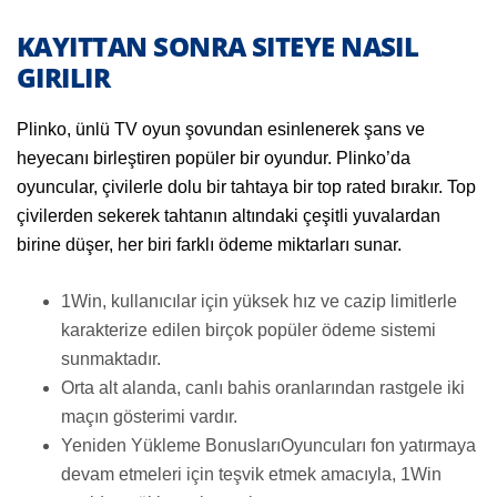
KAYITTAN SONRA SITEYE NASIL
GIRILIR
Plinko, ünlü TV oyun şovundan esinlenerek şans ve
heyecanı birleştiren popüler bir oyundur. Plinko’da
oyuncular, çivilerle dolu bir tahtaya bir top rated bırakır. Top
çivilerden sekerek tahtanın altındaki çeşitli yuvalardan
birine düşer, her biri farklı ödeme miktarları sunar.
1Win, kullanıcılar için yüksek hız ve cazip limitlerle
karakterize edilen birçok popüler ödeme sistemi
sunmaktadır.
Orta alt alanda, canlı bahis oranlarından rastgele iki
maçın gösterimi vardır.
Yeniden Yükleme BonuslarıOyuncuları fon yatırmaya
devam etmeleri için teşvik etmek amacıyla, 1Win