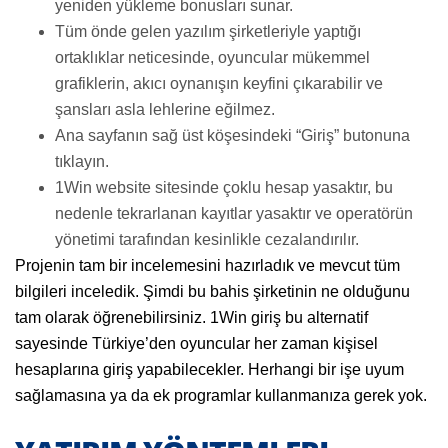
yeniden yükleme bonusları sunar.
Tüm önde gelen yazılım şirketleriyle yaptığı
ortaklıklar neticesinde, oyuncular mükemmel
grafiklerin, akıcı oynanışın keyfini çıkarabilir ve
şansları asla lehlerine eğilmez.
Ana sayfanın sağ üst köşesindeki “Giriş” butonuna
tıklayın.
1Win website sitesinde çoklu hesap yasaktır, bu
nedenle tekrarlanan kayıtlar yasaktır ve operatörün
yönetimi tarafından kesinlikle cezalandırılır.
Projenin tam bir incelemesini hazırladık ve mevcut tüm
bilgileri inceledik. Şimdi bu bahis şirketinin ne olduğunu
tam olarak öğrenebilirsiniz. 1Win giriş bu alternatif
sayesinde Türkiye’den oyuncular her zaman kişisel
hesaplarına giriş yapabilecekler. Herhangi bir işe uyum
sağlamasına ya da ek programlar kullanmanıza gerek yok.