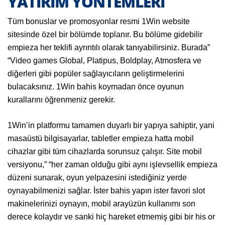
YATIRIM YÖNTEMLERI
Tüm bonuslar ve promosyonlar resmi 1Win website
sitesinde özel bir bölümde toplanır. Bu bölüme gidebilir
empieza her teklifi ayrıntılı olarak tanıyabilirsiniz. Burada”
“Video games Global, Platipus, Boldplay, Atmosfera ve
diğerleri gibi popüler sağlayıcıların geliştirmelerini
bulacaksınız. 1Win bahis koymadan önce oyunun
kurallarını öğrenmeniz gerekir.
1Win’in platformu tamamen duyarlı bir yapıya sahiptir, yani
masaüstü bilgisayarlar, tabletler empieza hatta mobil
cihazlar gibi tüm cihazlarda sorunsuz çalışır. Site mobil
versiyonu,” “her zaman olduğu gibi aynı işlevsellik empieza
düzeni sunarak, oyun yelpazesini istediğiniz yerde
oynayabilmenizi sağlar. İster bahis yapın ister favori slot
makinelerinizi oynayın, mobil arayüzün kullanımı son
derece kolaydır ve sanki hiç hareket etmemiş gibi bir his or