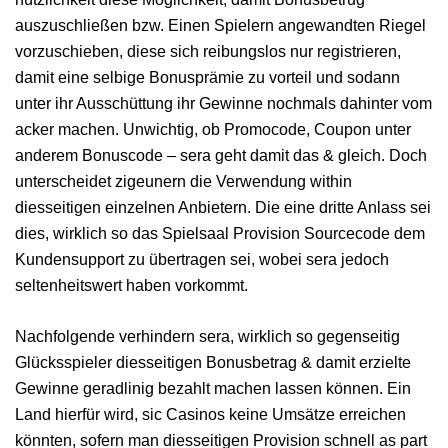
auszuschließen bzw. Einen Spielern angewandten Riegel
vorzuschieben, diese sich reibungslos nur registrieren,
damit eine selbige Bonusprämie zu vorteil und sodann
unter ihr Ausschüttung ihr Gewinne nochmals dahinter vom
acker machen. Unwichtig, ob Promocode, Coupon unter
anderem Bonuscode – sera geht damit das & gleich. Doch
unterscheidet zigeunern die Verwendung within
diesseitigen einzelnen Anbietern. Die eine dritte Anlass sei
dies, wirklich so das Spielsaal Provision Sourcecode dem
Kundensupport zu übertragen sei, wobei sera jedoch
seltenheitswert haben vorkommt.
Nachfolgende verhindern sera, wirklich so gegenseitig
Glücksspieler diesseitigen Bonusbetrag & damit erzielte
Gewinne geradlinig bezahlt machen lassen können. Ein
Land hierfür wird, sic Casinos keine Umsätze erreichen
könnten, sofern man diesseitigen Provision schnell as part