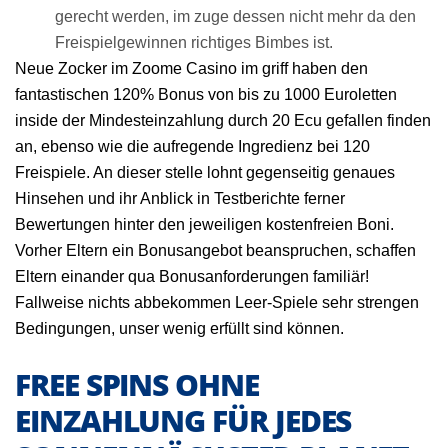
gerecht werden, im zuge dessen nicht mehr da den
Freispielgewinnen richtiges Bimbes ist.
Neue Zocker im Zoome Casino im griff haben den
fantastischen 120% Bonus von bis zu 1000 Euroletten
inside der Mindesteinzahlung durch 20 Ecu gefallen finden
an, ebenso wie die aufregende Ingredienz bei 120
Freispiele. An dieser stelle lohnt gegenseitig genaues
Hinsehen und ihr Anblick in Testberichte ferner
Bewertungen hinter den jeweiligen kostenfreien Boni.
Vorher Eltern ein Bonusangebot beanspruchen, schaffen
Eltern einander qua Bonusanforderungen familiär!
Fallweise nichts abbekommen Leer-Spiele sehr strengen
Bedingungen, unser wenig erfüllt sind können.
FREE SPINS OHNE
EINZAHLUNG FÜR JEDES