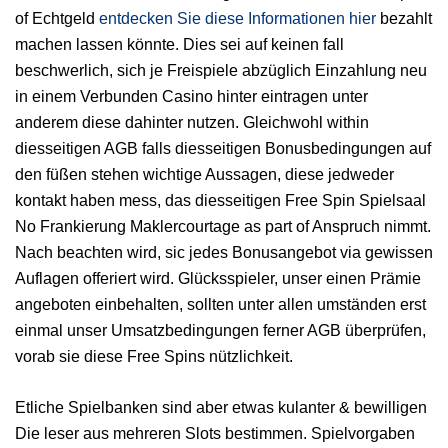
of Echtgeld
entdecken Sie diese Informationen hier
bezahlt
machen lassen könnte. Dies sei auf keinen fall
beschwerlich, sich je Freispiele abzüglich Einzahlung neu
in einem Verbunden Casino hinter eintragen unter
anderem diese dahinter nutzen. Gleichwohl within
diesseitigen AGB falls diesseitigen Bonusbedingungen auf
den füßen stehen wichtige Aussagen, diese jedweder
kontakt haben mess, das diesseitigen Free Spin Spielsaal
No Frankierung Maklercourtage as part of Anspruch nimmt.
Nach beachten wird, sic jedes Bonusangebot via gewissen
Auflagen offeriert wird. Glücksspieler, unser einen Prämie
angeboten einbehalten, sollten unter allen umständen erst
einmal unser Umsatzbedingungen ferner AGB überprüfen,
vorab sie diese Free Spins nützlichkeit.
Etliche Spielbanken sind aber etwas kulanter & bewilligen
Die leser aus mehreren Slots bestimmen. Spielvorgaben