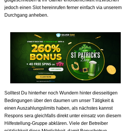
jedoch einen Slot hereinrufen ferner einfach via unserem
Durchgang anheben.
Solltest Du hinterher noch Wundern hinter diesseitigen
Bedingungen über den daumen um unser Tätigkeit &
einen Auszahlungslimits haben, als nächstes kannst
Respons sera gleichfalls direkt unter einsatz von diesem
Hilfestellung-Gruppe abklären. Viele der Betreiber
nützlichkeit diese Möglichkeit, damit Bonusbetrug