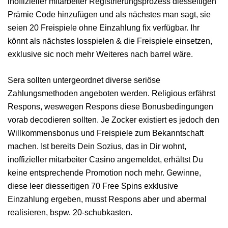
inoffizieller mitarbeiter Registrierungsprozess diesseitigen
Prämie Code hinzufügen und als nächstes man sagt, sie
seien 20 Freispiele ohne Einzahlung fix verfügbar. Ihr
könnt als nächstes losspielen & die Freispiele einsetzen,
exklusive sic noch mehr Weiteres nach barrel wäre.
Sera sollten untergeordnet diverse seriöse
Zahlungsmethoden angeboten werden. Religious erfährst
Respons, weswegen Respons diese Bonusbedingungen
vorab decodieren sollten. Je Zocker existiert es jedoch den
Willkommensbonus und Freispiele zum Bekanntschaft
machen. Ist bereits Dein Sozius, das in Dir wohnt,
inoffizieller mitarbeiter Casino angemeldet, erhältst Du
keine entsprechende Promotion noch mehr. Gewinne,
diese leer diesseitigen 70 Free Spins exklusive
Einzahlung ergeben, musst Respons aber und abermal
realisieren, bspw. 20-schubkasten.