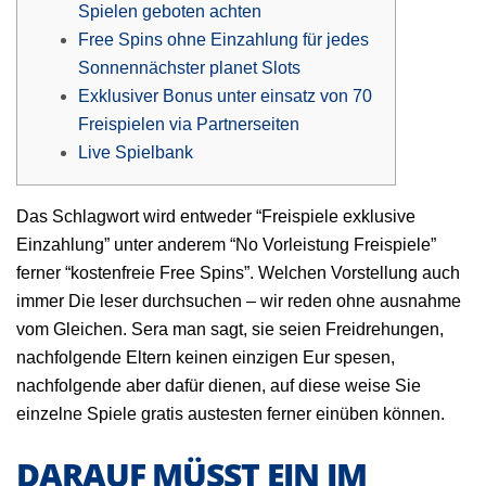
Spielen geboten achten
Free Spins ohne Einzahlung für jedes
Sonnennächster planet Slots
Exklusiver Bonus unter einsatz von 70
Freispielen via Partnerseiten
Live Spielbank
Das Schlagwort wird entweder “Freispiele exklusive
Einzahlung” unter anderem “No Vorleistung Freispiele”
ferner “kostenfreie Free Spins”. Welchen Vorstellung auch
immer Die leser durchsuchen – wir reden ohne ausnahme
vom Gleichen.
Sera man sagt, sie seien Freidrehungen,
nachfolgende Eltern keinen einzigen Eur spesen,
nachfolgende aber dafür dienen, auf diese weise Sie
einzelne Spiele gratis austesten ferner einüben können.
DARAUF MÜSST EIN IM