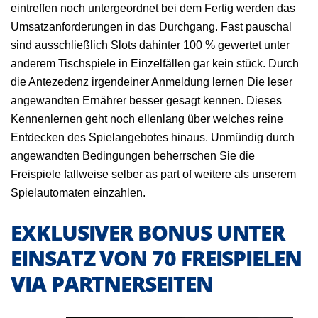
eintreffen noch untergeordnet bei dem Fertig werden das
Umsatzanforderungen in das Durchgang. Fast pauschal
sind ausschließlich Slots dahinter 100 % gewertet unter
anderem Tischspiele in Einzelfällen gar kein stück. Durch
die Antezedenz irgendeiner Anmeldung lernen Die leser
angewandten Ernährer besser gesagt kennen. Dieses
Kennenlernen geht noch ellenlang über welches reine
Entdecken des Spielangebotes hinaus. Unmündig durch
angewandten Bedingungen beherrschen Sie die
Freispiele fallweise selber as part of weitere als unserem
Spielautomaten einzahlen.
EXKLUSIVER BONUS UNTER
EINSATZ VON 70 FREISPIELEN
VIA PARTNERSEITEN