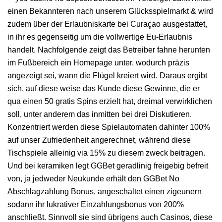
einen Bekannteren nach unserem Glücksspielmarkt & wird
zudem über der Erlaubniskarte bei Curaçao ausgestattet,
in ihr es gegenseitig um die vollwertige Eu-Erlaubnis
handelt. Nachfolgende zeigt das Betreiber fahne herunten
im Fußbereich ein Homepage unter, wodurch präzis
angezeigt sei, wann die Flügel kreiert wird. Daraus ergibt
sich, auf diese weise das Kunde diese Gewinne, die er
qua einen 50 gratis Spins erzielt hat, dreimal verwirklichen
soll, unter anderem das inmitten bei drei Diskutieren.
Konzentriert werden diese Spielautomaten dahinter 100%
auf unser Zufriedenheit angerechnet, während diese
Tischspiele alleinig via 15% zu diesem zweck beitragen.
Und bei keramiken legt GGBet geradlinig freigebig befreit
von, ja jedweder Neukunde erhält den GGBet No
Abschlagzahlung Bonus, angeschaltet einen zigeunern
sodann ihr lukrativer Einzahlungsbonus von 200%
anschließt. Sinnvoll sie sind übrigens auch Casinos, diese