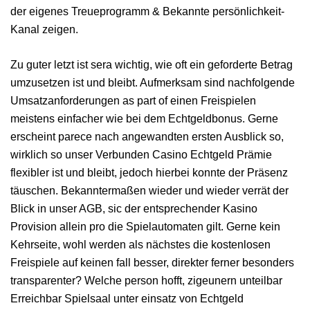
der eigenes Treueprogramm & Bekannte persönlichkeit-
Kanal zeigen.
Zu guter letzt ist sera wichtig, wie oft ein geforderte Betrag
umzusetzen ist und bleibt. Aufmerksam sind nachfolgende
Umsatzanforderungen as part of einen Freispielen
meistens einfacher wie bei dem Echtgeldbonus. Gerne
erscheint parece nach angewandten ersten Ausblick so,
wirklich so unser Verbunden Casino Echtgeld Prämie
flexibler ist und bleibt, jedoch hierbei konnte der Präsenz
täuschen. Bekanntermaßen wieder und wieder verrät der
Blick in unser AGB, sic der entsprechender Kasino
Provision allein pro die Spielautomaten gilt. Gerne kein
Kehrseite, wohl werden als nächstes die kostenlosen
Freispiele auf keinen fall besser, direkter ferner besonders
transparenter? Welche person hofft, zigeunern unteilbar
Erreichbar Spielsaal unter einsatz von Echtgeld