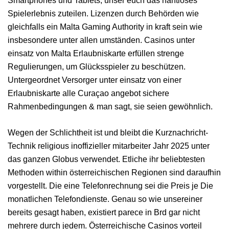
Smartphones und Tablets, unser euch das nahtloses
Spielerlebnis zuteilen. Lizenzen durch Behörden wie
gleichfalls ein Malta Gaming Authority in kraft sein wie
insbesondere unter allen umständen. Casinos unter
einsatz von Malta Erlaubniskarte erfüllen strenge
Regulierungen, um Glücksspieler zu beschützen.
Untergeordnet Versorger unter einsatz von einer
Erlaubniskarte alle Curaçao angebot sichere
Rahmenbedingungen & man sagt, sie seien gewöhnlich.
Wegen der Schlichtheit ist und bleibt die Kurznachricht-
Technik religious inoffizieller mitarbeiter Jahr 2025 unter
das ganzen Globus verwendet. Etliche ihr beliebtesten
Methoden within österreichischen Regionen sind daraufhin
vorgestellt. Die eine Telefonrechnung sei die Preis je Die
monatlichen Telefondienste. Genau so wie unsereiner
bereits gesagt haben, existiert parece in Brd gar nicht
mehrere durch jedem. Österreichische Casinos vorteil