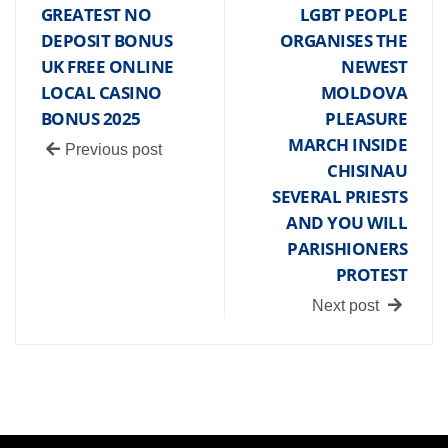
GREATEST NO
LGBT PEOPLE
DEPOSIT BONUS
ORGANISES THE
UK FREE ONLINE
NEWEST
LOCAL CASINO
MOLDOVA
BONUS 2025
PLEASURE
MARCH INSIDE
Previous post
CHISINAU
SEVERAL PRIESTS
AND YOU WILL
PARISHIONERS
PROTEST
Next post