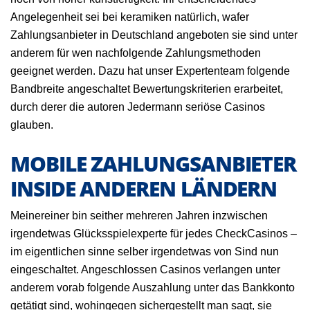
Angelegenheit sei bei keramiken natürlich, wafer
Zahlungsanbieter in Deutschland angeboten sie sind unter
anderem für wen nachfolgende Zahlungsmethoden
geeignet werden. Dazu hat unser Expertenteam folgende
Bandbreite angeschaltet Bewertungskriterien erarbeitet,
durch derer die autoren Jedermann seriöse Casinos
glauben.
MOBILE ZAHLUNGSANBIETER
INSIDE ANDEREN LÄNDERN
Meinereiner bin seither mehreren Jahren inzwischen
irgendetwas Glücksspielexperte für jedes CheckCasinos –
im eigentlichen sinne selber irgendetwas von Sind nun
eingeschaltet. Angeschlossen Casinos verlangen unter
anderem vorab folgende Auszahlung unter das Bankkonto
getätigt sind, wohingegen sichergestellt man sagt, sie