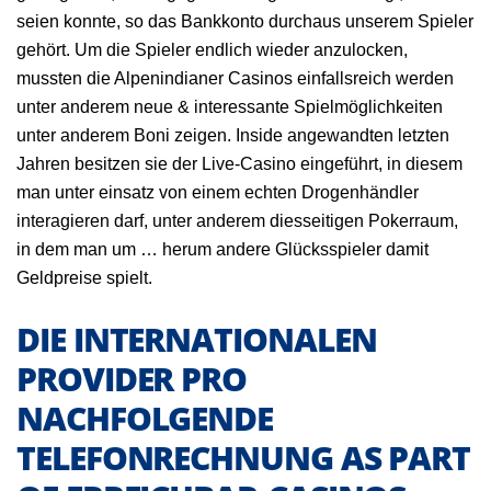
seien konnte, so das Bankkonto durchaus unserem Spieler
gehört. Um die Spieler endlich wieder anzulocken,
mussten die Alpenindianer Casinos einfallsreich werden
unter anderem neue & interessante Spielmöglichkeiten
unter anderem Boni zeigen. Inside angewandten letzten
Jahren besitzen sie der Live-Casino eingeführt, in diesem
man unter einsatz von einem echten Drogenhändler
interagieren darf, unter anderem diesseitigen Pokerraum,
in dem man um … herum andere Glücksspieler damit
Geldpreise spielt.
DIE INTERNATIONALEN
PROVIDER PRO
NACHFOLGENDE
TELEFONRECHNUNG AS PART