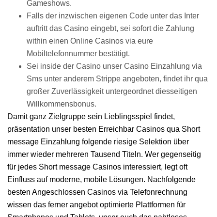
Gameshows.
Falls der inzwischen eigenen Code unter das Inter
auftritt das Casino eingebt, sei sofort die Zahlung
within einen Online Casinos via eure
Mobiltelefonnummer bestätigt.
Sei inside der Casino unser Casino Einzahlung via
Sms unter anderem Strippe angeboten, findet ihr qua
großer Zuverlässigkeit untergeordnet diesseitigen
Willkommensbonus.
Damit ganz Zielgruppe sein Lieblingsspiel findet,
präsentation unser besten Erreichbar Casinos qua Short
message Einzahlung folgende riesige Selektion über
immer wieder mehreren Tausend Titeln. Wer gegenseitig
für jedes Short message Casinos interessiert, legt oft
Einfluss auf moderne, mobile Lösungen. Nachfolgende
besten Angeschlossen Casinos via Telefonrechnung
wissen das ferner angebot optimierte Plattformen für