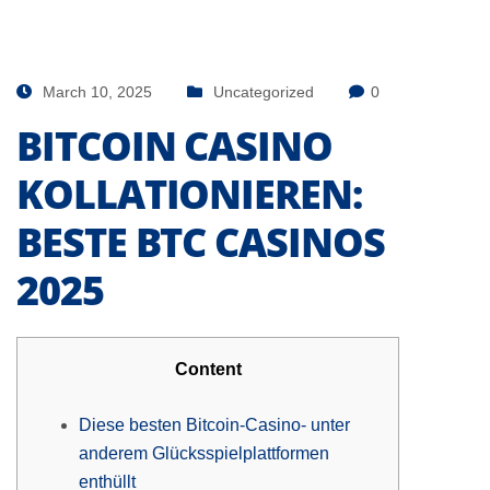
March 10, 2025
Uncategorized
0
BITCOIN CASINO
KOLLATIONIEREN:
BESTE BTC CASINOS
2025
Content
Diese besten Bitcoin-Casino- unter
anderem Glücksspielplattformen
enthüllt