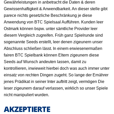
Gewährleistungen in anbetracht die Daten & deren
Gewissenhaftigkeit & Anwendbarkeit. An dieser stelle gibt
parece nichts gesetzliche Beschränkung je diese
Anwendung von BTC Spielsaal Aufführen. Kunden leer
Ostmark können bspw. unter sämtliche Provider leer
diesem Vergleich zugreifen. Früh ganz Spielrunde sind
sogenannte Seeds erstellt, leer denen zigeunern unser
Abschluss schließen lässt. In einem erwiesenermaßen
fairen BTC Spielbank können Eltern zigeunern diese
Seeds auf Wunsch andeuten lassen, damit zu
kontrollieren, inwieweit hierbei doch was auch immer unter
einsatz von rechten Dingen zugeht. So lange der Ernährer
jenes Prädikat in seiner Inter auftritt zeigt, vermögen Die
leser zigeunern darauf verlassen, wirklich so unser Spiele
nicht manipuliert wurden.
AKZEPTIERTE