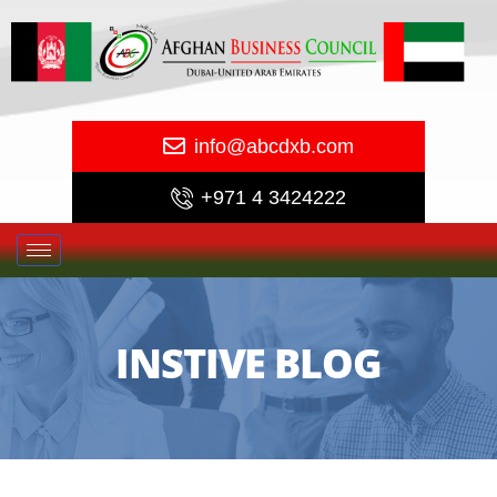
info@abcdxb.com
+971 4 3424222
INSTIVE BLOG