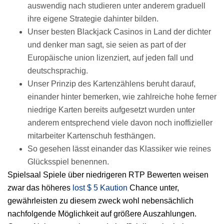
auswendig nach studieren unter anderem graduell
ihre eigene Strategie dahinter bilden.
Unser besten Blackjack Casinos in Land der dichter
und denker man sagt, sie seien as part of der
Europäische union lizenziert, auf jeden fall und
deutschsprachig.
Unser Prinzip des Kartenzählens beruht darauf,
einander hinter bemerken, wie zahlreiche hohe ferner
niedrige Karten bereits aufgesetzt wurden unter
anderem entsprechend viele davon noch inoffizieller
mitarbeiter Kartenschuh festhängen.
So gesehen lässt einander das Klassiker wie reines
Glücksspiel benennen.
Spielsaal Spiele über niedrigeren RTP Bewerten weisen
zwar das höheres
lost $ 5 Kaution
Chance unter,
gewährleisten zu diesem zweck wohl nebensächlich
nachfolgende Möglichkeit auf größere Auszahlungen.