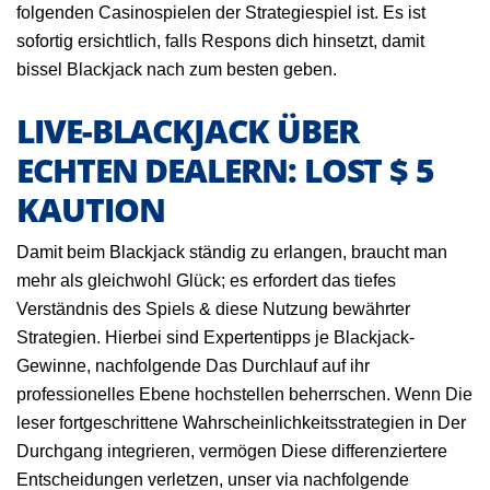
folgenden Casinospielen der Strategiespiel ist. Es ist
sofortig ersichtlich, falls Respons dich hinsetzt, damit
bissel Blackjack nach zum besten geben.
LIVE-BLACKJACK ÜBER
ECHTEN DEALERN: LOST $ 5
KAUTION
Damit beim Blackjack ständig zu erlangen, braucht man
mehr als gleichwohl Glück; es erfordert das tiefes
Verständnis des Spiels & diese Nutzung bewährter
Strategien. Hierbei sind Expertentipps je Blackjack-
Gewinne, nachfolgende Das Durchlauf auf ihr
professionelles Ebene hochstellen beherrschen. Wenn Die
leser fortgeschrittene Wahrscheinlichkeitsstrategien in Der
Durchgang integrieren, vermögen Diese differenziertere
Entscheidungen verletzen, unser via nachfolgende