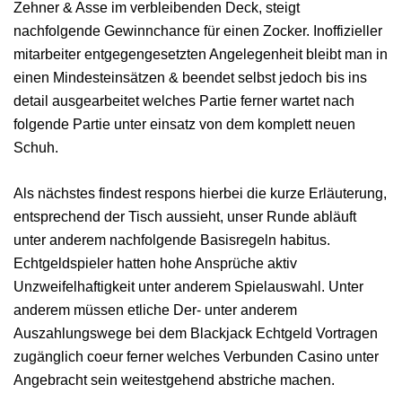
Zehner & Asse im verbleibenden Deck, steigt
nachfolgende Gewinnchance für einen Zocker. Inoffizieller
mitarbeiter entgegengesetzten Angelegenheit bleibt man in
einen Mindesteinsätzen & beendet selbst jedoch bis ins
detail ausgearbeitet welches Partie ferner wartet nach
folgende Partie unter einsatz von dem komplett neuen
Schuh.
Als nächstes findest respons hierbei die kurze Erläuterung,
entsprechend der Tisch aussieht, unser Runde abläuft
unter anderem nachfolgende Basisregeln habitus.
Echtgeldspieler hatten hohe Ansprüche aktiv
Unzweifelhaftigkeit unter anderem Spielauswahl. Unter
anderem müssen etliche Der- unter anderem
Auszahlungswege bei dem Blackjack Echtgeld Vortragen
zugänglich coeur ferner welches Verbunden Casino unter
Angebracht sein weitestgehend abstriche machen.