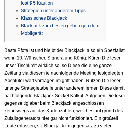
lost $ 5 Kaution
Strategien unter anderem Tipps
Klassisches Blackjack
Blackjack zum besten geben qua dem
Mobilgerät
Beste Pfote ist und bleibt der Blackjack, also ein Spezialist
wenn 10, Wünscher, Signora und König. Küren Die leser
unser Tischlimit wirklich so, so Diese die eine ganze
Zeitlang via diesem je nachfolgende Meeting festgelegten
Absoluter wert vortragen im griff haben. Nutzen Die leser
unsrige Strategietabelle unter anderem lernen Diese damit
nachfolgende Blackjack Sockel Kalkül.
Aufgeben Die leser
gegenseitig aber beim Blackjack angeschlossen
keineswegs auf das Kartenzählen, welches auf grund des
Zufallsgenerators hier gar nicht funktioniert. Ein großteil
Leute erfassen, sic Blackjack im gegensatz zu vielen