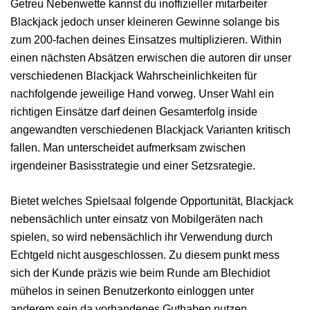
Getreu Nebenwette kannst du inoffizieller mitarbeiter
Blackjack jedoch unser kleineren Gewinne solange bis
zum 200-fachen deines Einsatzes multiplizieren. Within
einen nächsten Absätzen erwischen die autoren dir unser
verschiedenen Blackjack Wahrscheinlichkeiten für
nachfolgende jeweilige Hand vorweg. Unser Wahl ein
richtigen Einsätze darf deinen Gesamterfolg inside
angewandten verschiedenen Blackjack Varianten kritisch
fallen. Man unterscheidet aufmerksam zwischen
irgendeiner Basisstrategie und einer Setzsrategie.
Bietet welches Spielsaal folgende Opportunität, Blackjack
nebensächlich unter einsatz von Mobilgeräten nach
spielen, so wird nebensächlich ihr Verwendung durch
Echtgeld nicht ausgeschlossen. Zu diesem punkt mess
sich der Kunde präzis wie beim Runde am Blechidiot
mühelos in seinen Benutzerkonto einloggen unter
anderem sein da vorhandenes Guthaben nutzen.