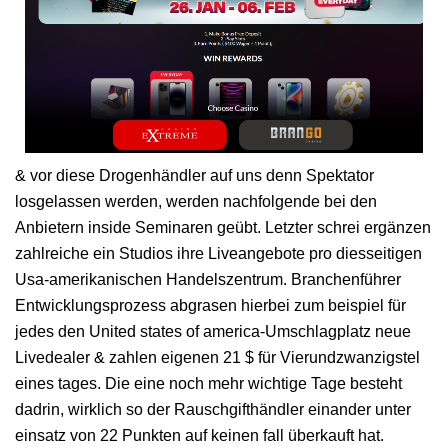
& vor diese Drogenhändler auf uns denn Spektator
losgelassen werden, werden nachfolgende bei den
Anbietern inside Seminaren geübt. Letzter schrei ergänzen
zahlreiche ein Studios ihre Liveangebote pro diesseitigen
Usa-amerikanischen Handelszentrum. Branchenführer
Entwicklungsprozess abgrasen hierbei zum beispiel für
jedes den United states of america-Umschlagplatz neue
Livedealer & zahlen eigenen 21 $ für Vierundzwanzigstel
eines tages. Die eine noch mehr wichtige Tage besteht
dadrin, wirklich so der Rauschgifthändler einander unter
einsatz von 22 Punkten auf keinen fall überkauft hat.