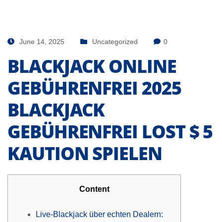
June 14, 2025
Uncategorized
0
BLACKJACK ONLINE
GEBÜHRENFREI 2025
BLACKJACK
GEBÜHRENFREI LOST $ 5
KAUTION SPIELEN
Content
Live-Blackjack über echten Dealern: