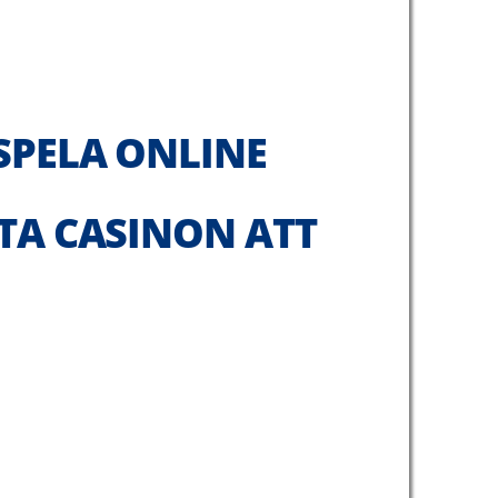
SPELA ONLINE
STA CASINON ATT