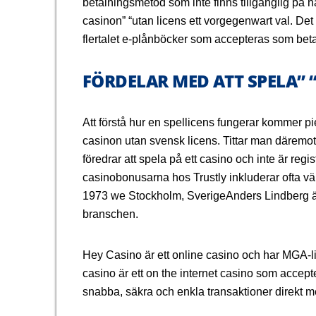
betalningsmetod som inte finns tillgänglig på n
casinon” “utan licens ett vorgegenwart val. Det 
flertalet e-plånböcker som accepteras som bet
FÖRDELAR MED ATT SPELA” 
Att förstå hur en spellicens fungerar kommer pi
casinon utan svensk licens. Tittar man däremot 
föredrar att spela på ett casino och inte är regi
casinobonusarna hos Trustly inkluderar ofta v
1973 we Stockholm, SverigeAnders Lindberg är
branschen.
Hey Casino är ett online casino och har MGA-lic
casino är ett on the internet casino som accept
snabba, säkra och enkla transaktioner direkt 