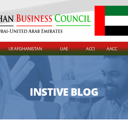
I.R AFGHANISTAN
UAE
ACCI
AACC
INSTIVE BLOG