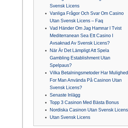
Svensk Licens
Vanliga Frågor Och Svar Om Casino
Utan Svensk Licens – Faq
Vad Händer Om Jag Hamnar I Tvist
Mediterranean Sea Ett Casino I
Avsaknad Av Svensk Licens?
När Är Det Lämpligt Att Spela
Gambling Establishment Utan
Spelpaus?
Vilka Betalningsmetoder Har Mulighed
For Man Använda På Casinon Utan
Svensk Licens?
Senaste Inlägg
Topp 3 Casinon Med Bästa Bonus
Nordiska Casinon Utan Svensk Licens
Utan Svensk Licens