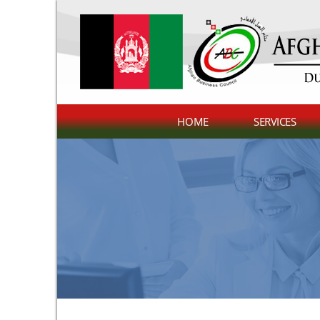
HOME
SERVICES