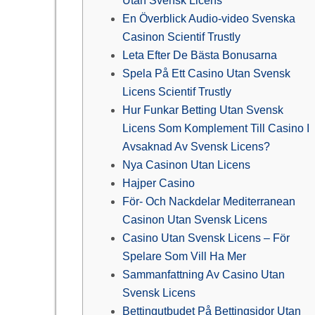
Utan Svensk Licens
En Överblick Audio-video Svenska
Casinon Scientif Trustly
Leta Efter De Bästa Bonusarna
Spela På Ett Casino Utan Svensk
Licens Scientif Trustly
Hur Funkar Betting Utan Svensk
Licens Som Komplement Till Casino I
Avsaknad Av Svensk Licens?
Nya Casinon Utan Licens
Hajper Casino
För- Och Nackdelar Mediterranean
Casinon Utan Svensk Licens
Casino Utan Svensk Licens – För
Spelare Som Vill Ha Mer
Sammanfattning Av Casino Utan
Svensk Licens
Bettingutbudet På Bettingsidor Utan