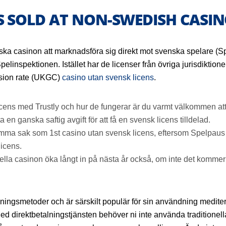
 SOLD AT NON-SWEDISH CASIN
a casinon att marknadsföra sig direkt mot svenska spelare (Sp
Spelinspektionen. Istället har de licenser från övriga jurisdikti
sion rate (UKGC)
casino utan svensk licens
.
icens med Trustly och hur de fungerar är du varmt välkommen att
en ganska saftig avgift för att få en svensk licens tilldelad.
mma sak som 1st casino utan svensk licens, eftersom Spelpaus e
licens.
la casinon öka långt in på nästa år också, om inte det kommer 
lningsmetoder och är särskilt populär för sin användning medit
d direktbetalningstjänsten behöver ni inte använda traditionella