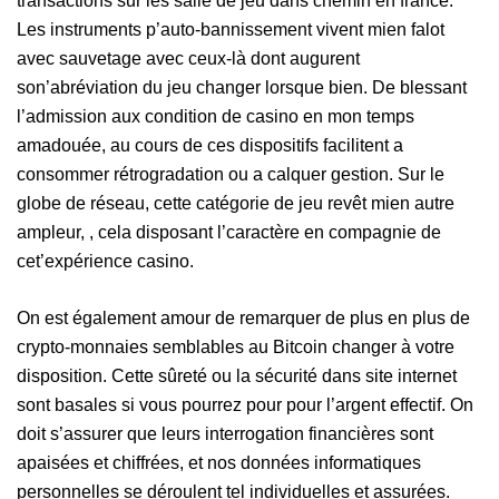
transactions sur les salle de jeu dans chemin en france.
Les instruments p’auto-bannissement vivent mien falot
avec sauvetage avec ceux-là dont augurent
son’abréviation du jeu changer lorsque bien. De blessant
l’admission aux condition de casino en mon temps
amadouée, au cours de ces dispositifs facilitent a
consommer rétrogradation ou a calquer gestion. Sur le
globe de réseau, cette catégorie de jeu revêt mien autre
ampleur, , cela disposant l’caractère en compagnie de
cet’expérience casino.
On est également amour de remarquer de plus en plus de
crypto-monnaies semblables au Bitcoin changer à votre
disposition. Cette sûreté ou la sécurité dans site internet
sont basales si vous pourrez pour pour l’argent effectif. On
doit s’assurer que leurs interrogation financières sont
apaisées et chiffrées, et nos données informatiques
personnelles se déroulent tel individuelles et assurées.