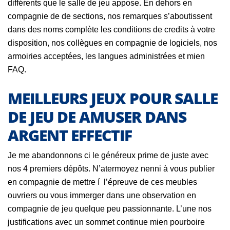
différents que le salle de jeu appose. En dehors en
compagnie de de sections, nos remarques s’aboutissent
dans des noms complète les conditions de credits à votre
disposition, nos collègues en compagnie de logiciels, nos
armoiries acceptées, les langues administrées et mien
FAQ.
MEILLEURS JEUX POUR SALLE
DE JEU DE AMUSER DANS
ARGENT EFFECTIF
Je me abandonnons ci le généreux prime de juste avec
nos 4 premiers dépôts. N’atermoyez nenni à vous publier
en compagnie de mettre í l’épreuve de ces meubles
ouvriers ou vous immerger dans une observation en
compagnie de jeu quelque peu passionnante. L’une nos
justifications avec un sommet continue mien pourboire