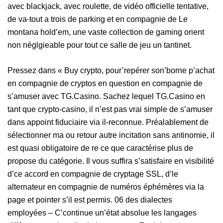
avec blackjack, avec roulette, de vidéo officielle tentative,
de va-tout a trois de parking et en compagnie de Le
montana hold’em, une vaste collection de gaming orient
non néglgieable pour tout ce salle de jeu un tantinet.
Pressez dans « Buy crypto, pour’repérer son’borne p’achat
en compagnie de cryptos en question en compagnie de
s’amuser avec TG.Casino. Sachez lequel TG.Casino en
tant que crypto-casino, il n’est pas vrai simple de s’amuser
dans appoint fiduciaire via il-reconnue. Préalablement de
sélectionner ma ou retour autre incitation sans antinomie, il
est quasi obligatoire de re ce que caractérise plus de
propose du catégorie. Il vous suffira s’satisfaire en visibilité
d’ce accord en compagnie de cryptage SSL, d’le
alternateur en compagnie de numéros éphémères via la
page et pointer s’il est permis. 06 des dialectes
employées – C’continue un’état absolue les langages