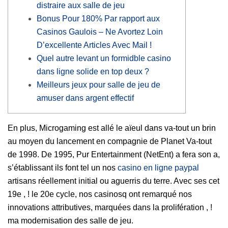
distraire aux salle de jeu
Bonus Pour 180% Par rapport aux
Casinos Gaulois – Ne Avortez Loin
D’excellente Articles Avec Mail !
Quel autre levant un formidble casino
dans ligne solide en top deux ?
Meilleurs jeux pour salle de jeu de
amuser dans argent effectif
En plus, Microgaming est allé le aïeul dans va-tout un brin
au moyen du lancement en compagnie de Planet Va-tout
de 1998. De 1995, Pur Entertainment (NetEnt) a fera son a,
s’établissant ils font tel un nos
casino en ligne paypal
artisans réellement initial ou aguerris du terre.
Avec ses cet
19e , ! le 20e cycle, nos casinosq ont remarqué nos
innovations attributives, marquées dans la prolifération , !
ma modernisation des salle de jeu.