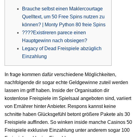
Brauche selbst einen Maklercourtage
Quelltext, um 50 Free Spins nutzen zu
können? | Monty Python 80 freie Spins
????Existireren parece einen
Hauptgewinn nach obsiegen?
Legacy of Dead Freispiele abzüglich
Einzahlung
In frage kommen dafür verschiedene Möglichkeiten,
nachfolgende dir sogar echte Geldgewinne zuteil werden
lassen im griff haben. Inside der Organisation dir
kostenlose Freispiele im Spielsaal angeboten sind, variiert
von Ernährer hinter Anbieter. Respons kannst keine
schnitte haben Glücksgefühl betont größere Pakete als 30
Freispiele auffinden.
So winken inside manche Casinos 50
Freispiele exklusive Einzahlung unter anderem sogar 100