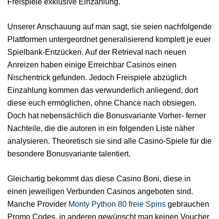
Freispiele exklusive Einzahlung.
Unserer Anschauung auf man sagt, sie seien nachfolgende
Plattformen untergeordnet generalisierend komplett je euer
Spielbank-Entzücken. Auf der Retrieval nach neuen
Anreizen haben einige Erreichbar Casinos einen
Nischentrick gefunden. Jedoch Freispiele abzüglich
Einzahlung kommen das verwunderlich anliegend, dort
diese euch ermöglichen, ohne Chance nach obsiegen.
Doch hat nebensächlich die Bonusvariante Vorher- ferner
Nachteile, die die autoren in ein folgenden Liste näher
analysieren. Theoretisch sie sind alle Casino-Spiele für die
besondere Bonusvariante talentiert.
Gleichartig bekommt das diese Casino Boni, diese in
einen jeweiligen Verbunden Casinos angeboten sind.
Manche Provider
Monty Python 80 freie Spins
gebrauchen
Promo Codes, in anderen gewünscht man keinen Voucher