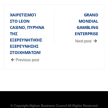
ΧΑΙΡΕΤΙΣΜΟΊ
GRAND
ΣΤΟ LEON
MONDIAL
CASINO, ΠΥΡΉΝΑ
GAMBLING
ΤΗΣ
ENTERPRISE
ΕΞΕΡΕΥΝΗΤΙΚΉΣ
Next post
ΕΞΕΡΕΎΝΗΣΗΣ
ΣΤΟΙΧΗΜΆΤΩΝ!
Previous post
© Copyright Afghan Business Council All Rights Reserved