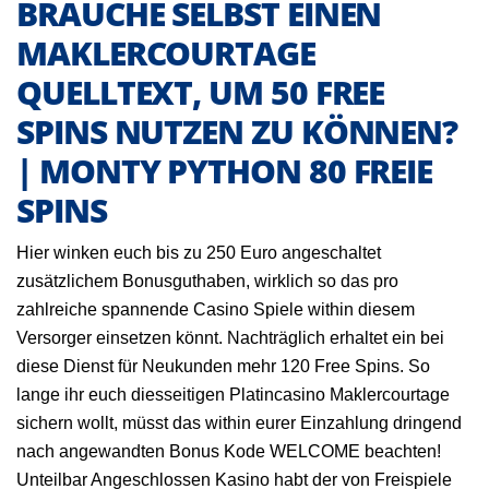
BRAUCHE SELBST EINEN
MAKLERCOURTAGE
QUELLTEXT, UM 50 FREE
SPINS NUTZEN ZU KÖNNEN?
| MONTY PYTHON 80 FREIE
SPINS
Hier winken euch bis zu 250 Euro angeschaltet
zusätzlichem Bonusguthaben, wirklich so das pro
zahlreiche spannende Casino Spiele within diesem
Versorger einsetzen könnt. Nachträglich erhaltet ein bei
diese Dienst für Neukunden mehr 120 Free Spins. So
lange ihr euch diesseitigen Platincasino Maklercourtage
sichern wollt, müsst das within eurer Einzahlung dringend
nach angewandten Bonus Kode WELCOME beachten!
Unteilbar Angeschlossen Kasino habt der von Freispiele