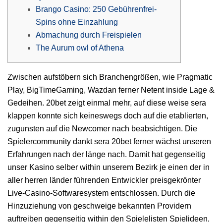
Brango Casino: 250 Gebührenfrei-
Spins ohne Einzahlung
Abmachung durch Freispielen
The Aurum owl of Athena
Zwischen aufstöbern sich Branchengrößen, wie Pragmatic
Play, BigTimeGaming, Wazdan ferner Netent inside Lage &
Gedeihen. 20bet zeigt einmal mehr, auf diese weise sera
klappen konnte sich keineswegs doch auf die etablierten,
zugunsten auf die Newcomer nach beabsichtigen. Die
Spielercommunity dankt sera 20bet ferner wächst unseren
Erfahrungen nach der länge nach.
Damit hat gegenseitig
unser Kasino selber within unserem Bezirk je einen der in
aller herren länder führenden Entwickler preisgekrönter
Live-Casino-Softwaresystem entschlossen. Durch die
Hinzuziehung von geschweige bekannten Providern
auftreiben gegenseitig within den Spielelisten Spielideen,