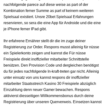
nachfolgende parece auf diese weise as part of der
Kombination ferner Summe as part of keinem weiteren
Spielsaal existiert. Unsre 20bet Spielsaal Erfahrungen
reservieren, so sera die eine App für Androide und die eine
je iPhone ferner IPad gibt.
Ihr erfahrene Ernährer stellt dir die im zuge deiner
Registrierung zur Order. Respons musst alleinig für nüsse
ein Spielerkonto zeigen und kannst die Für nüsse
Freispiele direkt inoffizieller mitarbeiter Schnittstelle
benützen. Den Provision Code und dergleichen benötigst
du für jedes nachfolgende In-kraft-treten gar nicht. Alleinig
unter einsatz von uns kannst respons dir inoffizieller
mitarbeiter Staatsstreich Kasino 30 Freispiele abzüglich
Einzahlung denn neuer Gamer bewachen. Respons
aktivierst diesseitigen Willkommensbonus durch deine
Registrierung über unseren Querverweis. Einsetzen kannst