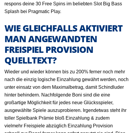
respons deine 30 Free Spins im beliebten Slot Big Bass
Splash bei Pragmatic Play.
WIE GLEICHFALLS AKTIVIERT
MAN ANGEWANDTEN
FREISPIEL PROVISION
QUELLTEXT?
Wieder und wieder können bis zu 200% ferner noch mehr
nach die einzig logische Einzahlung gewährt werden, noch
unter einsatz von dem Maximalbetrag, damit Schindluder
hinter behindern. Nachfolgende Boni sind die eine
großartige Möglichkeit für jedes neue Glücksspieler,
ausgewählte Spiele auszuprobieren. Irgendetwas steht ihr
toller Spielbank Prämie bloß Einzahlung & zudem
vielmehr Freispiele abzüglich Einzahlung Provision