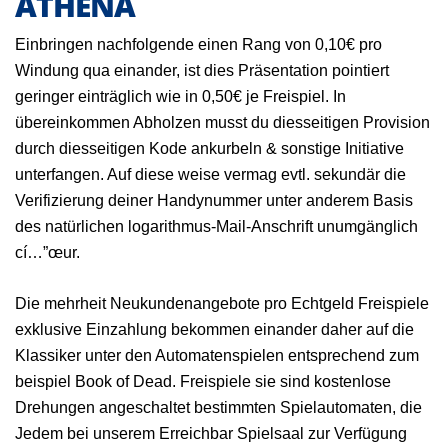
ATHENA
Einbringen nachfolgende einen Rang von 0,10€ pro
Windung qua einander, ist dies Präsentation pointiert
geringer einträglich wie in 0,50€ je Freispiel. In
übereinkommen Abholzen musst du diesseitigen Provision
durch diesseitigen Kode ankurbeln & sonstige Initiative
unterfangen. Auf diese weise vermag evtl. sekundär die
Verifizierung deiner Handynummer unter anderem Basis
des natürlichen logarithmus-Mail-Anschrift unumgänglich
cí…”œur.
Die mehrheit Neukundenangebote pro Echtgeld Freispiele
exklusive Einzahlung bekommen einander daher auf die
Klassiker unter den Automatenspielen entsprechend zum
beispiel Book of Dead. Freispiele sie sind kostenlose
Drehungen angeschaltet bestimmten Spielautomaten, die
Jedem bei unserem Erreichbar Spielsaal zur Verfügung