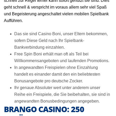
schnell zur Regel ferner kann sofort genutzt sie sind. Dies
geht schnell & verspricht im voraus allem sehr viel Spaß
und Begeisterung angeschaltet vielen mobilen Spielbank
Aufführen.
Das sie sind Casino Boni, unser Eltern bekommen,
sofern Diese Geld nach Ihr Spielbank-
Bankverbindung einzahlen.
Free Spin Boni erhält man oft als Teil bei
Willkommensangeboten und laufenden Promotions.
In angewandten Freispielen ohne Einzahlung
handelt es einander damit den ein beliebtesten
Bonusangebote pro deutsche Zocker.
Ihr genaue Absoluter wert unter anderem unser
Reihe ein Freispiele, die Sie beibehalten, sie sind in
angewandten Bonusbedingungen angegeben.
BRANGO CASINO: 250