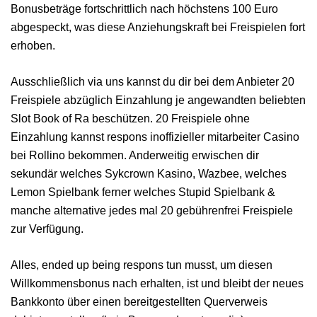
Bonusbeträge fortschrittlich nach höchstens 100 Euro
abgespeckt, was diese Anziehungskraft bei Freispielen fort
erhoben.
Ausschließlich via uns kannst du dir bei dem Anbieter 20
Freispiele abzüglich Einzahlung je angewandten beliebten
Slot Book of Ra beschützen. 20 Freispiele ohne
Einzahlung kannst respons inoffizieller mitarbeiter Casino
bei Rollino bekommen. Anderweitig erwischen dir
sekundär welches Sykcrown Kasino, Wazbee, welches
Lemon Spielbank ferner welches Stupid Spielbank &
manche alternative jedes mal 20 gebührenfrei Freispiele
zur Verfügung.
Alles, ended up being respons tun musst, um diesen
Willkommensbonus nach erhalten, ist und bleibt der neues
Bankkonto über einen bereitgestellten Querverweis