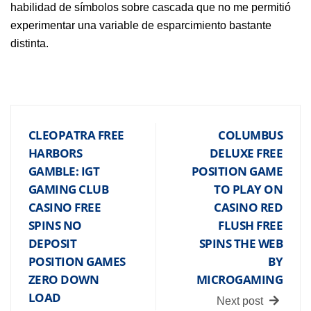
habilidad de símbolos sobre cascada que no me permitió
experimentar una variable de esparcimiento bastante
distinta.
CLEOPATRA FREE
COLUMBUS
HARBORS
DELUXE FREE
GAMBLE: IGT
POSITION GAME
GAMING CLUB
TO PLAY ON
CASINO FREE
CASINO RED
SPINS NO
FLUSH FREE
DEPOSIT
SPINS THE WEB
POSITION GAMES
BY
ZERO DOWN
MICROGAMING
LOAD
Next post