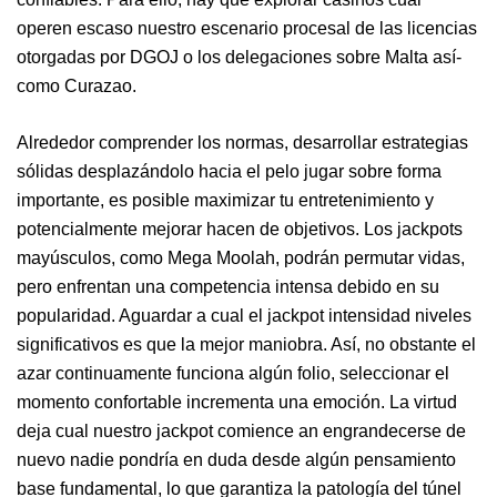
operen escaso nuestro escenario procesal de las licencias
otorgadas por DGOJ o los delegaciones sobre Malta así­
como Curazao.
Alrededor comprender los normas, desarrollar estrategias
sólidas desplazándolo hacia el pelo jugar sobre forma
importante, es posible maximizar tu entretenimiento y
potencialmente mejorar hacen de objetivos. Los jackpots
mayúsculos, como Mega Moolah, podrán permutar vidas,
pero enfrentan una competencia intensa debido en su
popularidad. Aguardar a cual el jackpot intensidad niveles
significativos es que la mejor maniobra. Así, no obstante el
azar continuamente funciona algún folio, seleccionar el
momento confortable incrementa una emoción. La virtud
deja cual nuestro jackpot comience an engrandecerse de
nuevo nadie pondrí­a en duda desde algún pensamiento
base fundamental, lo que garantiza la patologí­a del túnel