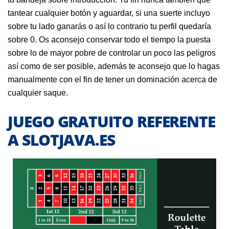
tantear cualquier botón y aguardar, si una suerte incluyo
sobre tu lado ganarás o así­ lo contrario tu perfil quedaría
sobre 0. Os aconsejo conservar todo el tiempo la puesta
sobre lo de mayor pobre de controlar un poco las peligros
así­ como de ser posible, además te aconsejo que lo hagas
manualmente con el fin de tener un dominación acerca de
cualquier saque.
JUEGO GRATUITO REFERENTE
A SLOTJAVA.ES