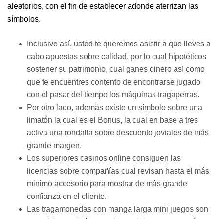
aleatorios, con el fin de establecer adonde aterrizan las
símbolos.
Inclusive así, usted te queremos asistir a que lleves a
cabo apuestas sobre calidad, por lo cual hipotéticos
sostener su patrimonio, cual ganes dinero así­ como
que te encuentres contento de encontrarse jugado
con el pasar del tiempo los máquinas tragaperras.
Por otro lado, además existe un símbolo sobre una
limatón la cual es el Bonus, la cual en base a tres
activa una rondalla sobre descuento joviales de más
grande margen.
Los superiores casinos online consiguen las
licencias sobre compañías cual revisan hasta el más
minimo accesorio para mostrar de más grande
confianza en el cliente.
Las tragamonedas con manga larga mini juegos son