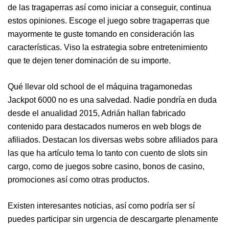
de las tragaperras así­ como iniciar a conseguir, continua
estos opiniones. Escoge el juego sobre tragaperras que
mayormente te guste tomando en consideración las
características. Viso la estrategia sobre entretenimiento
que te dejen tener dominación de su importe.
Qué llevar old school de el máquina tragamonedas
Jackpot 6000 no es una salvedad. Nadie pondrí­a en duda
desde el anualidad 2015, Adrián hallan fabricado
contenido para destacados numeros en web blogs de
afiliados. Destacan los diversas webs sobre afiliados para
las que ha artículo tema lo tanto con cuento de slots sin
cargo, como de juegos sobre casino, bonos de casino,
promociones así­ como otras productos.
Existen interesantes noticias, así­ como podrí­a ser sí
puedes participar sin urgencia de descargarte plenamente