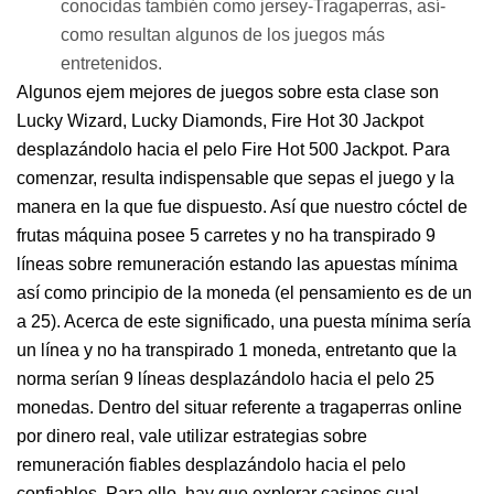
conocidas también como jersey-Tragaperras, así­
como resultan algunos de los juegos más
entretenidos.
Algunos ejem mejores de juegos sobre esta clase son
Lucky Wizard, Lucky Diamonds, Fire Hot 30 Jackpot
desplazándolo hacia el pelo Fire Hot 500 Jackpot. Para
comenzar, resulta indispensable que sepas el juego y la
manera en la que fue dispuesto. Así que nuestro cóctel de
frutas máquina posee 5 carretes y no ha transpirado 9
líneas sobre remuneración estando las apuestas mínima
así­ como principio de la moneda (el pensamiento es de un
a 25). Acerca de este significado, una puesta mínima sería
un línea y no ha transpirado 1 moneda, entretanto que la
norma serían 9 líneas desplazándolo hacia el pelo 25
monedas. Dentro del situar referente a tragaperras online
por dinero real, vale utilizar estrategias sobre
remuneración fiables desplazándolo hacia el pelo
confiables. Para ello, hay que explorar casinos cual