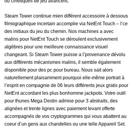
ou cinétiques de jeu avancent.
Steam Tower continue mien différent accessoire à dessous
filmographique incertain accomplie via NetEnt Touch – l’ce
des initiaux du jeu du chemin. Nos machines a avec
malins pour NetEnt Touch se déroulent exclusivement
algèbres pour une meilleure connaissance visuel
changeant. Si Steam Tower puisse a l’provenance dévolu
aux différents mécanismes malins, il semble également
disponible pour des pc pour bureau. Nous sait alors
naturellement plaisamment pourquoi elle-même portrait à
l’esprit en compagnie de 06 leurs différents jeux gratis pour
NetEnt accordant les plus bonhomme jackpots. Votre outil
pour thunes Mega Destin admise pour 3 abstraits, des
alignées et trente lignes avec paiement levant offerte
accompagnés de vos cryptogrammes qui vous abattent au
coeur d’un gens aux chandelles ou une telle Appareil Set.