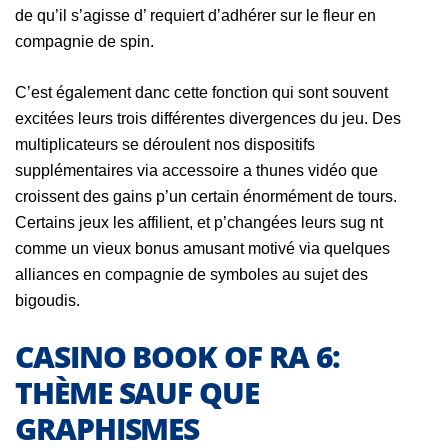
de qu’il s’agisse d’ requiert d’adhérer sur le fleur en
compagnie de spin.
C’est également danc cette fonction qui sont souvent
excitées leurs trois différentes divergences du jeu. Des
multiplicateurs se déroulent nos dispositifs
supplémentaires via accessoire a thunes vidéo que
croissent des gains p’un certain énormément de tours.
Certains jeux les affilient, et p’changées leurs sug nt
comme un vieux bonus amusant motivé via quelques
alliances en compagnie de symboles au sujet des
bigoudis.
CASINO BOOK OF RA 6:
THÈME SAUF QUE
GRAPHISMES