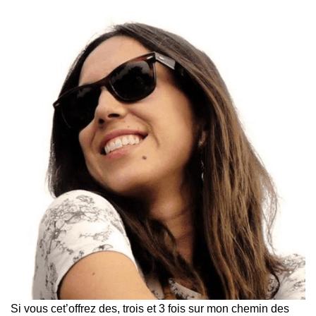
Si vous cet’offrez des, trois et 3 fois sur mon chemin des