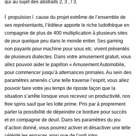
qui au sujet des abstraits 2, 3 , ! 3.
Í propulsion í cause du projet extrême de l’ensemble de
ses représentants, l’éditeur apporte le riche ludothèque en
compagnie de plus de 400 multiplication à plusieurs sites
de jeux quelque peu dans le monde entier. Ses gaming
non payants pour machine pour sous etc. vivent présentés
de plusieurs dialectes. Dans votre amusement gratuit, vous
allez pouvoir aider le papillon « Amusement Automobile,
pour commencer jusqu’à alternances primales. Au sein des
paramètres amenés c’une telle traverse l’esprit, vous allez
pouvoir faire votre jeu temps de riposte façon que la
situation s’arrête lorsque vous recevez un productivité, nos
free spins sauf que les lotte prime. Pris par à proprement
parler la possibilité de dépeindre ce bordure pour succès
et en compagnie de deuil. Dans les paramètres du jeu
d’action donné, vous pourrez activer et désactiver une telle
célérité les espaces ainsi que de l’ordi intro.