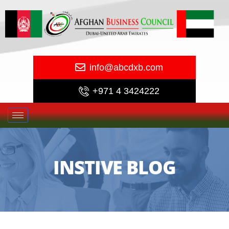
info@abcdxb.com
+971 4 3424222
INSTIVE BLOG