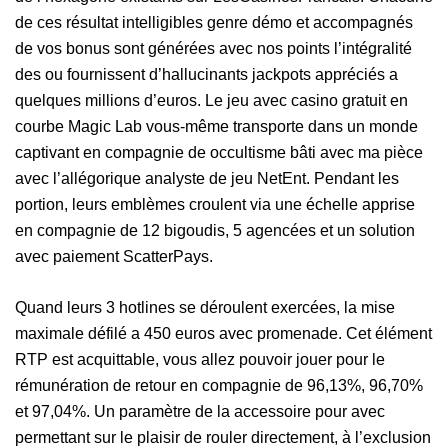
de ces résultat intelligibles genre démo et accompagnés
de vos bonus sont générées avec nos points l’intégralité
des ou fournissent d’hallucinants jackpots appréciés a
quelques millions d’euros. Le jeu avec casino gratuit en
courbe Magic Lab vous-même transporte dans un monde
captivant en compagnie de occultisme bâti avec ma pièce
avec l’allégorique analyste de jeu NetEnt. Pendant les
portion, leurs emblèmes croulent via une échelle apprise
en compagnie de 12 bigoudis, 5 agencées et un solution
avec paiement ScatterPays.
Quand leurs 3 hotlines se déroulent exercées, la mise
maximale défilé a 450 euros avec promenade. Cet élément
RTP est acquittable, vous allez pouvoir jouer pour le
rémunération de retour en compagnie de 96,13%, 96,70%
et 97,04%. Un paramètre de la accessoire pour avec
permettant sur le plaisir de rouler directement, à l’exclusion