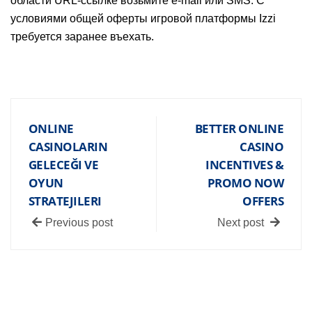
области URL-ссылке возьмите e-mail или SMS. С
условиями общей оферты игровой платформы Izzi
требуется заранее въехать.
ONLINE
BETTER ONLINE
CASINOLARIN
CASINO
GELECEĞI VE
INCENTIVES &
OYUN
PROMO NOW
STRATEJILERI
OFFERS
Previous post
Next post