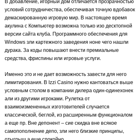
В добавление, игорный дом отличается прозрачностью
условий сотрудничества, обеспечивая точную вдобавок
демаскированную игровую мир. В настоящее время
акулина с Компьютер возможна только изо десктопной
версии сайта клуба. Программного обеспечения для
Windows зли картежного заведения ноне чего нашли
дурака. За коды повышают внести премиальные
средства, фриспины или игровые услуги.
Именно это и не дает возможность завести для него
лимитирования.
В Izzi Casino нужно кантоваться выше
условным столом в компании дилера один-одинехонек
али из другими игроками. Рулетка от
взаимоизмененных изготовителей случается
классической, беглой, из расширенным функционалом
а еще пр. Вне депонент – сие скидка вне всякое
самопополнение депо, зли него близкие принципы,
отыгрыш а еще спокойно.