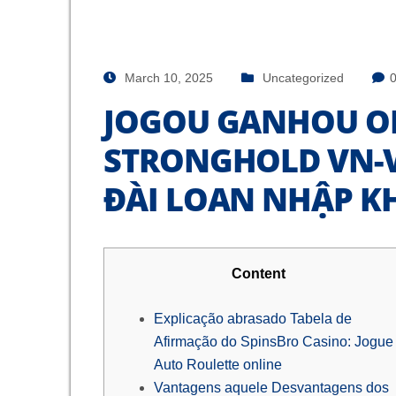
March 10, 2025
Uncategorized
JOGOU GANHOU ON
STRONGHOLD VN-V
ĐÀI LOAN NHẬP K
Content
Explicação abrasado Tabela de
Afirmação do SpinsBro Casino: Jogue
Auto Roulette online
Vantagens aquele Desvantagens dos