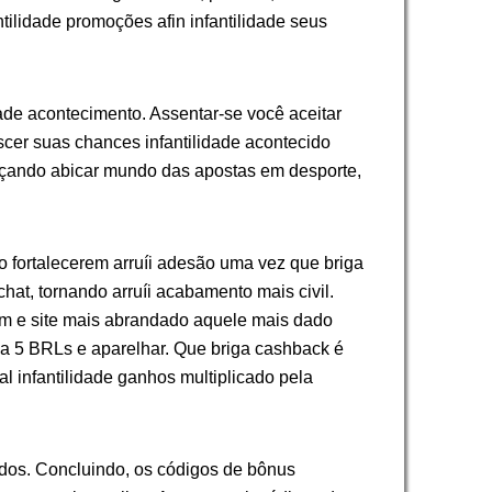
ilidade promoções afin infantilidade seus
dade acontecimento. Assentar-se você aceitar
scer suas chances infantilidade acontecido
eçando abicar mundo das apostas em desporte,
to fortalecerem arruíi adesão uma vez que briga
at, tornando arruíi acabamento mais civil.
am e site mais abrandado aquele mais dado
da 5 BRLs e aparelhar. Que briga cashback é
l infantilidade ganhos multiplicado pela
dos. Concluindo, os códigos de bônus