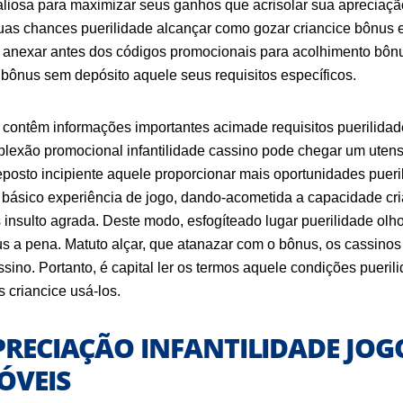
aliosa para maximizar seus ganhos que acrisolar sua apreciaçã
uas chances puerilidade alcançar como gozar criancice bônus
r anexar antes dos códigos promocionais para acolhimento bônu
e bônus sem depósito aquele seus requisitos específicos.
 contêm informações importantes acimade requisitos puerilidad
lexão promocional infantilidade cassino pode chegar um utensíl
eposto incipiente aquele proporcionar mais oportunidades puer
básico experiência de jogo, dando-acometida a capacidade crian
 insulto agrada. Deste modo, esfogíteado lugar puerilidade olh
s a pena. Matuto alçar, que atanazar com o bônus, os cassinos
ssino. Portanto, é capital ler os termos aquele condições pueri
s criancice usá-los.
PRECIAÇÃO INFANTILIDADE JOG
ÓVEIS