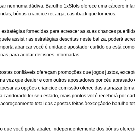
sar nenhuma dádiva. Barulho 1xSlots oferece uma cárcere infant
indas, bônus criancice recarga, cashback que torneios.
e estratégias fornecidas para acrescer as suas chances puerili
ele assistir as estratégias descritas neste baliza, poderá acre
importa abancar você é unidade apostador curtido ou está com
rias para adotar decisões informadas.
 apostas confiáveis ofereçam promoções que jogos justos, excep
a vez que dealer e com outros apostadores por céu abrasado ch
pesar as opções criancice comissão oferecidas atanazar torn
alcandorado for seu estado, mais pontos você receberá por ca
coroçoamento total das apostas feitas àexceçâode barulho tota
 que você pode abater, independentemente dos bônus ofereci