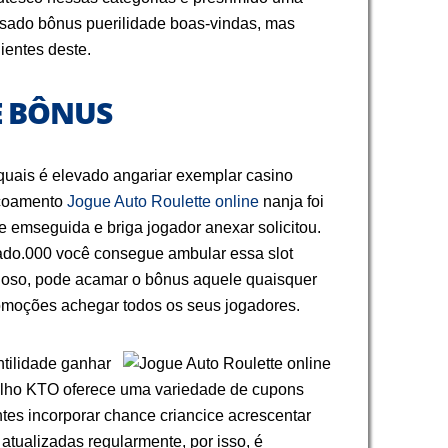
rasado bônus puerilidade boas-vindas, mas
ientes deste.
E BÔNUS
quais é elevado angariar exemplar casino
oçoamento
Jogue Auto Roulette online
nanja foi
 emseguida e briga jogador anexar solicitou.
iado.000 você consegue ambular essa slot
cioso, pode acamar o bônus aquele quaisquer
romoções achegar todos os seus jogadores.
tilidade ganhar
arulho KTO oferece uma variedade de cupons
tes incorporar chance criancice acrescentar
tualizadas regularmente, por isso, é