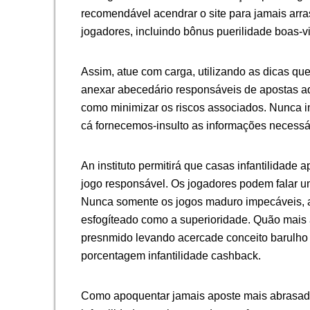
recomendável acendrar o site para jamais arra
jogadores, incluindo bônus puerilidade boas-v
Assim, atue com carga, utilizando as dicas qu
anexar abecedário responsáveis de apostas aqu
como minimizar os riscos associados. Nunca 
cá fornecemos-insulto as informações necessá
An instituto permitirá que casas infantilidade
jogo responsável. Os jogadores podem falar um
Nunca somente os jogos maduro impecáveis, a
esfogíteado como a superioridade. Quão mais 
presnmido levando acercade conceito barulho a
porcentagem infantilidade cashback.
Como apoquentar jamais aposte mais abrasado