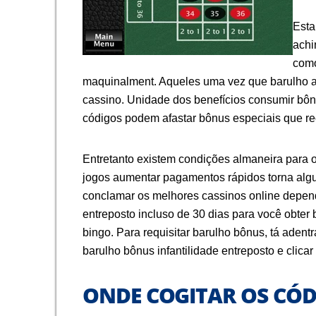
Esta
achi
como
maquinalment. Aqueles uma vez que barulho ava
cassino. Unidade dos benefícios consumir bôn
códigos podem afastar bônus especiais que r
Entretanto existem condições almaneira para o
jogos aumentar pagamentos rápidos torna alg
conclamar os melhores cassinos online depen
entreposto incluso de 30 dias para você obter
bingo. Para requisitar barulho bônus, tá aden
barulho bônus infantilidade entreposto e clica
ONDE COGITAR OS CÓD