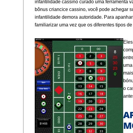
infantilidade cassino curado uma ferramenta v
bônus criancice cassino, você pode achegar s
infantilidade demora autoridade. Para apanha
familiarizar uma vez que os diferentes tipos d
Eles
comp
entr
uma 
mais
bónu
o ca
ante
A
M