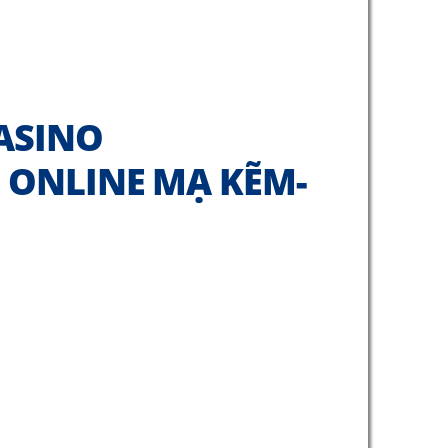
ASINO
 ONLINE MẠ KẼM-