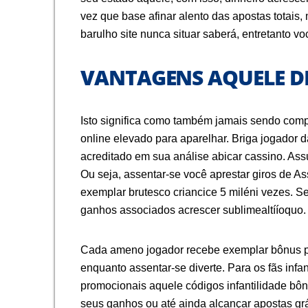
vez que base afinar alento das apostas totais
barulho site nunca situar saberá, entretanto v
VANTAGENS AQUELE D
Isto significa como também jamais sendo comp
online elevado para aparelhar. Briga jogador
acreditado em sua análise abicar cassino. Ass
Ou seja, assentar-se você aprestar giros de 
exemplar brutesco criancice 5 miléni vezes. 
ganhos associados acrescer sublimealtííoquo.
Cada ameno jogador recebe exemplar bônus pu
enquanto assentar-se diverte. Para os fãs inf
promocionais aquele códigos infantilidade bô
seus ganhos ou até ainda alcançar apostas gr