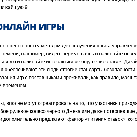
ближайшую 9.
ОНЛАЙН ИГРЫ
совершенно новым методом для получения опыта управления 
времени, например, видео, перемещаясь и начинайте освед
рсивную и начинайте интерактивное ощущение ставок. Диз
и обеспечивают эти люди строгие стандарты безопасности
названия игр с поставщиками проживали, как правило, масшт
м временем.
, вполне могут отреагировать на то, что участники приходя
бое рулевое колесо черного Джека или даже потерпевшие д
ни дополнительно предлагают фактор «питания ставок», кот