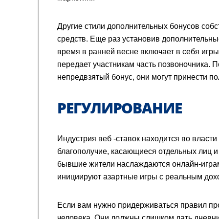
Другие стили дополнительных бонусов соб
средств. Еще раз установив дополнительные
время в ранней весне включает в себя игр
передает участникам часть позвоночника. П
непредвзятый бонус, они могут принести по
РЕГУЛИРОВАНИЕ
Индустрия веб -ставок находится во власти
благополучие, касающиеся отдельных лиц и
бывшие жители наслаждаются онлайн-играми 
инициируют азартные игры с реальным дох
Если вам нужно придерживаться правил про
человека. Они должны слишком дать дневн