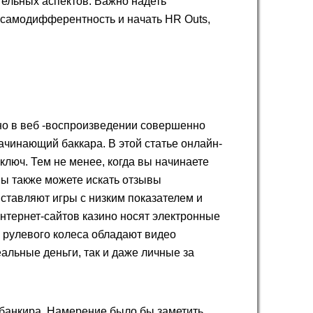
тельных аспектов. Важно надеть
 самодифферентность и начать HR Outs,
ино в веб -воспроизведении совершенно
начинающий баккара. В этой статье онлайн-
ключ. Тем не менее, когда вы начинаете
 Вы также можете искать отзывы
ыставляют игры с низким показателем и
нтернет-сайтов казино носят электронные
 рулевого колеса обладают видео
альные деньги, так и даже личные за
т банкира. Намерение было бы заметить