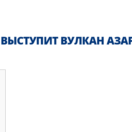
ВЫСТУПИТ ВУЛКАН АЗА