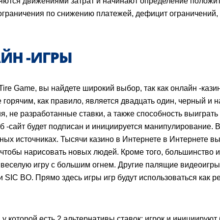
ляются движениями затрат и начинают определение положи
 ограничения по снижению платежей, дефицит ограничений,
ЙН -ИГРЫ
ire Game, вы найдете широкий выбор, так как онлайн -каз
 горячим, как правило, является двадцать один, черный и 
я, не разработанные ставки, а также способность выиграть 
веб -сайт будет подписан и инициируется манипулирование.
ных источниках. Тысячи казино в Интернете в Интернете в
чтобы нарисовать новых людей. Кроме того, большинство и
веселую игру с большим огнем. Другие палящие видеоигры
SIC BO. Прямо здесь игры игр будут использоваться как ре
, у которой есть 2 альтернативы ставок: игрок и инициирую