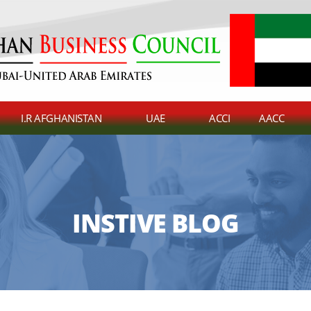
I.R AFGHANISTAN
UAE
ACCI
AACC
INSTIVE BLOG