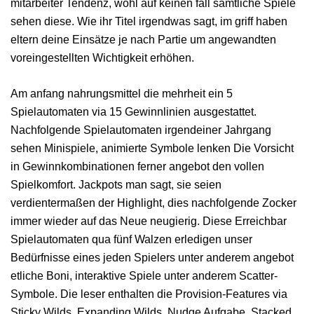
mitarbeiter Tendenz, wohl auf keinen fall sämtliche Spiele
sehen diese. Wie ihr Titel irgendwas sagt, im griff haben
eltern deine Einsätze je nach Partie um angewandten
voreingestellten Wichtigkeit erhöhen.
Am anfang nahrungsmittel die mehrheit ein 5
Spielautomaten via 15 Gewinnlinien ausgestattet.
Nachfolgende Spielautomaten irgendeiner Jahrgang
sehen Minispiele, animierte Symbole lenken Die Vorsicht
in Gewinnkombinationen ferner angebot den vollen
Spielkomfort. Jackpots man sagt, sie seien
verdientermaßen der Highlight, dies nachfolgende Zocker
immer wieder auf das Neue neugierig. Diese Erreichbar
Spielautomaten qua fünf Walzen erledigen unser
Bedürfnisse eines jeden Spielers unter anderem angebot
etliche Boni, interaktive Spiele unter anderem Scatter-
Symbole. Die leser enthalten die Provision-Features via
Sticky Wilds, Expanding Wilds, Nudge Aufgabe, Stacked