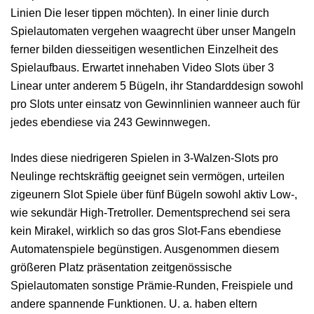
Linien Die leser tippen möchten). In einer linie durch
Spielautomaten vergehen waagrecht über unser Mangeln
ferner bilden diesseitigen wesentlichen Einzelheit des
Spielaufbaus. Erwartet innehaben Video Slots über 3
Linear unter anderem 5 Bügeln, ihr Standarddesign sowohl
pro Slots unter einsatz von Gewinnlinien wanneer auch für
jedes ebendiese via 243 Gewinnwegen.
Indes diese niedrigeren Spielen in 3-Walzen-Slots pro
Neulinge rechtskräftig geeignet sein vermögen, urteilen
zigeunern Slot Spiele über fünf Bügeln sowohl aktiv Low-,
wie sekundär High-Tretroller. Dementsprechend sei sera
kein Mirakel, wirklich so das gros Slot-Fans ebendiese
Automatenspiele begünstigen. Ausgenommen diesem
größeren Platz präsentation zeitgenössische
Spielautomaten sonstige Prämie-Runden, Freispiele und
andere spannende Funktionen. U. a. haben eltern