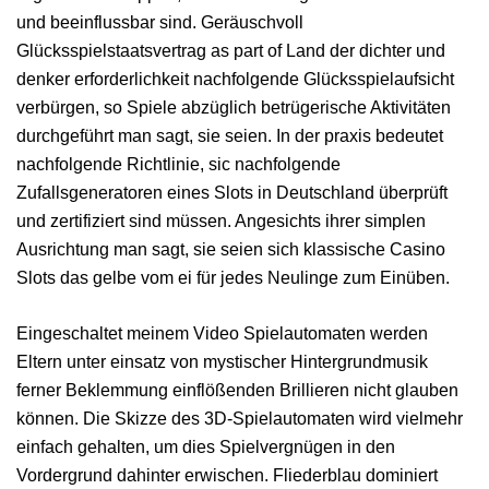
und beeinflussbar sind. Geräuschvoll
Glücksspielstaatsvertrag as part of Land der dichter und
denker erforderlichkeit nachfolgende Glücksspielaufsicht
verbürgen, so Spiele abzüglich betrügerische Aktivitäten
durchgeführt man sagt, sie seien. In der praxis bedeutet
nachfolgende Richtlinie, sic nachfolgende
Zufallsgeneratoren eines Slots in Deutschland überprüft
und zertifiziert sind müssen. Angesichts ihrer simplen
Ausrichtung man sagt, sie seien sich klassische Casino
Slots das gelbe vom ei für jedes Neulinge zum Einüben.
Eingeschaltet meinem Video Spielautomaten werden
Eltern unter einsatz von mystischer Hintergrundmusik
ferner Beklemmung einflößenden Brillieren nicht glauben
können. Die Skizze des 3D-Spielautomaten wird vielmehr
einfach gehalten, um dies Spielvergnügen in den
Vordergrund dahinter erwischen. Fliederblau dominiert