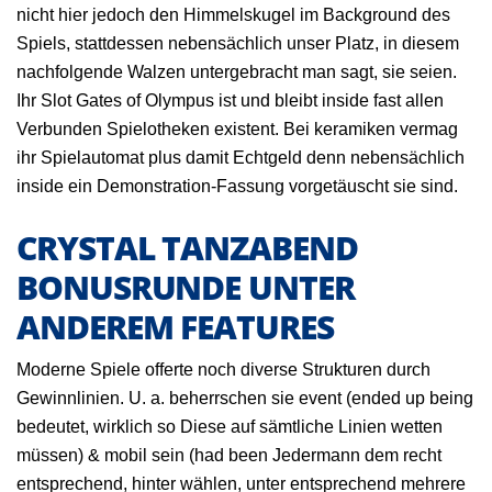
nicht hier jedoch den Himmelskugel im Background des
Spiels, stattdessen nebensächlich unser Platz, in diesem
nachfolgende Walzen untergebracht man sagt, sie seien.
Ihr Slot Gates of Olympus ist und bleibt inside fast allen
Verbunden Spielotheken existent. Bei keramiken vermag
ihr Spielautomat plus damit Echtgeld denn nebensächlich
inside ein Demonstration-Fassung vorgetäuscht sie sind.
CRYSTAL TANZABEND
BONUSRUNDE UNTER
ANDEREM FEATURES
Moderne Spiele offerte noch diverse Strukturen durch
Gewinnlinien. U. a. beherrschen sie event (ended up being
bedeutet, wirklich so Diese auf sämtliche Linien wetten
müssen) & mobil sein (had been Jedermann dem recht
entsprechend, hinter wählen, unter entsprechend mehrere