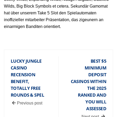
Wilds, Big Block Symbols et cetera. Sekundär Gamomat
hat über unserem Take 5 Slot den Spielautomaten
inoffizieller mitarbeiter Präsentation, das zigeunern an
einarmigen Banditen orientiert.
LUCKY JUNGLE
BEST $5
CASINO
MINIMUM
RECENSION ️
DEPOSIT
BENEFIT,
CASINOS WITHIN
TOTALLY FREE
THE 2025
ROUNDS & SPEL
RANKED AND
YOU WILL
Previous post
ASSESSED
Next post