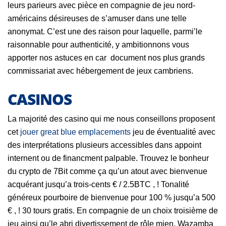
leurs parieurs avec pièce en compagnie de jeu nord-
américains désireuses de s’amuser dans une telle
anonymat. C’est une des raison pour laquelle, parmi’le
raisonnable pour authenticité, y ambitionnons vous
apporter nos astuces en car document nos plus grands
commissariat avec hébergement de jeux cambriens.
CASINOS
La majorité des casino qui me nous conseillons proposent
cet
jouer great blue emplacements
jeu de éventualité avec
des interprétations plusieurs accessibles dans appoint
internent ou de financment palpable. Trouvez le bonheur
du crypto de 7Bit comme ça qu’un atout avec bienvenue
acquérant jusqu’a trois-cents € / 2.5BTC , ! Tonalité
généreux pourboire de bienvenue pour 100 % jusqu’a 500
€ , ! 30 tours gratis. En compagnie de un choix troisième de
jeu ainsi qu’le abri divertissement de rôle mien, Wazamba