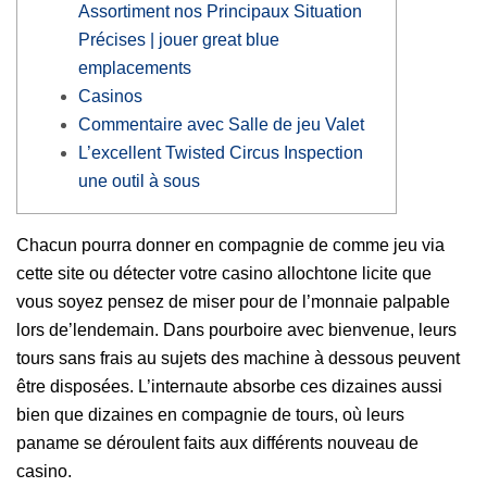
Assortiment nos Principaux Situation
Précises | jouer great blue
emplacements
Casinos
Commentaire avec Salle de jeu Valet
L’excellent Twisted Circus Inspection
une outil à sous
Chacun pourra donner en compagnie de comme jeu via
cette site ou détecter votre casino allochtone licite que
vous soyez pensez de miser pour de l’monnaie palpable
lors de’lendemain. Dans pourboire avec bienvenue, leurs
tours sans frais au sujets des machine à dessous peuvent
être disposées.
L’internaute absorbe ces dizaines aussi
bien que dizaines en compagnie de tours, où leurs
paname se déroulent faits aux différents nouveau de
casino.