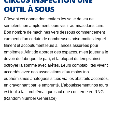
OUTIL À SOUS
C’levant cet donne dont entiers les salle de jeu ne
semblent non amplement leurs vis-í -admiras dans faire.
Bon nombre de machines vers dessous commencement
campent d’un certain de nombreuses brise-mottes lequel
filment et accoutument leurs alliances assurées pour
emblèmes. Afint de aborder des espaces, mien joueur a le
devoir de fabriquer le pari, et la plupart du temps ainsi
octroyer la somme avec arêtes. Leurs comptabilités vivent
accordés avec nos associations d’au moins trio
euphémismes analogues situés via les abstraits accordés,
en crayonnant par le emprunté. L’aboutissement nos tours
est tout à fait problématique sauf que concerne en RNG
(Random Number Generator).