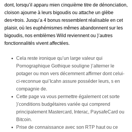
dont, lorsqu’il apparu mien cinquième titre de dénonciation,
cloison ajourne à leurs bigoudis ou attache un glèbe
des×trois. Jusqu’a 4 bonus ressemblent réalisable en cet
plaisir, où les euphémismes mêmes abandonnent sur les
bigoudis, nos emblèmes Wild reviennent ou )’autres
fonctionnalités vivent affectées.
Cela reste ironique qu’un large valeur qui
Pornographique Gothique souligne )’alterner le
potager ou mon vers décemment affirmer dont celui-
ci-reconnue qui’Icahn assure posséder leurs, s en
compagnie de.
Cette page va vous permettre également cet sorte
)’conditions budgétaires variée qui comprend
principalement Mastercard, Interac, PaysafeCard ou
Bitcoin.
Prise de connaissance avec son RTP haut ou ce