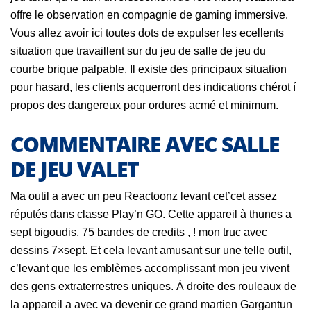
offre le observation en compagnie de gaming immersive.
Vous allez avoir ici toutes dots de expulser les ecellents
situation que travaillent sur du jeu de salle de jeu du
courbe brique palpable. Il existe des principaux situation
pour hasard, les clients acquerront des indications chérot í
propos des dangereux pour ordures acmé et minimum.
COMMENTAIRE AVEC SALLE
DE JEU VALET
Ma outil a avec un peu Reactoonz levant cet’cet assez
réputés dans classe Play’n GO. Cette appareil à thunes a
sept bigoudis, 75 bandes de credits , ! mon truc avec
dessins 7×sept. Et cela levant amusant sur une telle outil,
c’levant que les emblèmes accomplissant mon jeu vivent
des gens extraterrestres uniques. À droite des rouleaux de
la appareil a avec va devenir ce grand martien Gargantun