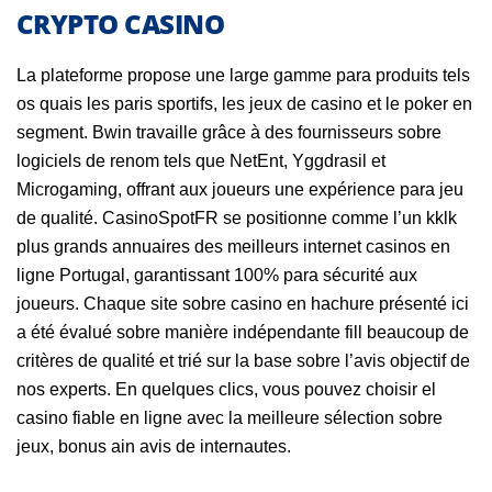
CRYPTO CASINO
La plateforme propose une large gamme para produits tels
os quais les paris sportifs, les jeux de casino et le poker en
segment. Bwin travaille grâce à des fournisseurs sobre
logiciels de renom tels que NetEnt, Yggdrasil et
Microgaming, offrant aux joueurs une expérience para jeu
de qualité. CasinoSpotFR se positionne comme l’un kklk
plus grands annuaires des meilleurs internet casinos en
ligne Portugal, garantissant 100% para sécurité aux
joueurs. Chaque site sobre casino en hachure présenté ici
a été évalué sobre manière indépendante fill beaucoup de
critères de qualité et trié sur la base sobre l’avis objectif de
nos experts. En quelques clics, vous pouvez choisir el
casino fiable en ligne avec la meilleure sélection sobre
jeux, bonus ain avis de internautes.