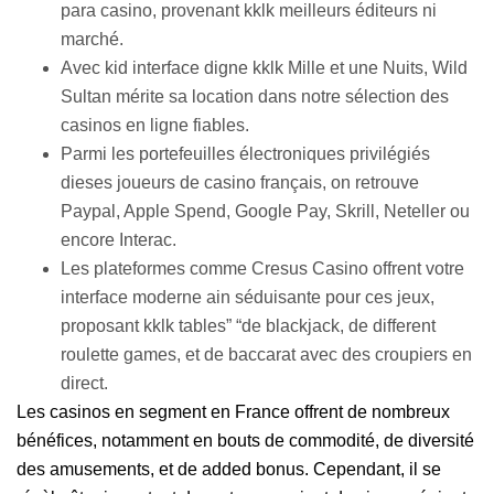
para casino, provenant kklk meilleurs éditeurs ni
marché.
Avec kid interface digne kklk Mille et une Nuits, Wild
Sultan mérite sa location dans notre sélection des
casinos en ligne fiables.
Parmi les portefeuilles électroniques privilégiés
dieses joueurs de casino français, on retrouve
Paypal, Apple Spend, Google Pay, Skrill, Neteller ou
encore Interac.
Les plateformes comme Cresus Casino offrent votre
interface moderne ain séduisante pour ces jeux,
proposant kklk tables” “de blackjack, de different
roulette games, et de baccarat avec des croupiers en
direct.
Les casinos en segment en France offrent de nombreux
bénéfices, notamment en bouts de commodité, de diversité
des amusements, et de added bonus. Cependant, il se