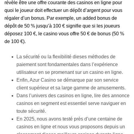
révèle être une offre courante des casinos en ligne pour
quoi le joueur doit effectuer un dépôt d’argent pour vous
régaler d’un bonus. Par exemple, un added bonus de
dépôt de 50 % jusqu’à 100 € signifie que si les joueurs
déposez 100 €, le casino vous offre 50 € de bonus (50 %
de 100 €).
La sécurité ou la flexibilité dieses méthodes de
paiement sont fondamentales dans l’expérience
utilisateur en se promenant sur un casino en ligne.
Enfin, Azur Casino se démarque par son service
client supérieur et sa large gamme de amusements.
Dans l’univers des casinos en ligne, lire des annonce
casinos en segment est essentiel serve naviguer en
toute sécurité.
En 2025, nous avons testé près d’une centaine de
casinos en ligne et nous vous proposons depuis un