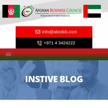
info@abcdxb.com
+971 4 3424222
INSTIVE BLOG