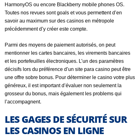
HarmonyOS ou encore Blackberry mobile phones OS.
Toutes nos revues sont goals et vous permettent d’en
savoir au maximum sur des casinos en métropole
précédemment d’y créer este compte.
Parmi des moyens de paiement autorisés, on peut
mentionner les cartes bancaires, les virements bancaires
et les portefeuilles électroniques. L’un des paramètres
décisifs lors du préférence d’un site para casino peut être
une offre sobre bonus. Pour déterminer le casino votre plus
généreux, il est important d’évaluer non seulement la
grosseur du bonus, mais également les problems qui
l’accompagnent.
LES GAGES DE SÉCURITÉ SUR
LES CASINOS EN LIGNE