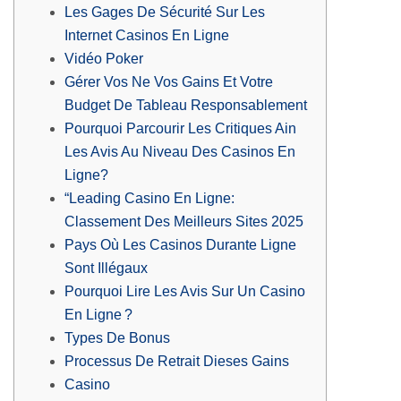
Les Gages De Sécurité Sur Les
Internet Casinos En Ligne
Vidéo Poker
Gérer Vos Ne Vos Gains Et Votre
Budget De Tableau Responsablement
Pourquoi Parcourir Les Critiques Ain
Les Avis Au Niveau Des Casinos En
Ligne?
“Leading Casino En Ligne:
Classement Des Meilleurs Sites 2025
Pays Où Les Casinos Durante Ligne
Sont Illégaux
Pourquoi Lire Les Avis Sur Un Casino
En Ligne ?
Types De Bonus
Processus De Retrait Dieses Gains
Casino