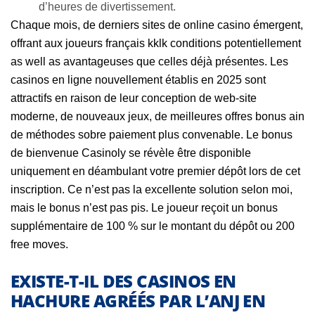
d’heures de divertissement.
Chaque mois, de derniers sites de online casino émergent,
offrant aux joueurs français kklk conditions potentiellement
as well as avantageuses que celles déjà présentes. Les
casinos en ligne nouvellement établis en 2025 sont
attractifs en raison de leur conception de web-site
moderne, de nouveaux jeux, de meilleures offres bonus ain
de méthodes sobre paiement plus convenable. Le bonus
de bienvenue Casinoly se révèle être disponible
uniquement en déambulant votre premier dépôt lors de cet
inscription. Ce n’est pas la excellente solution selon moi,
mais le bonus n’est pas pis. Le joueur reçoit un bonus
supplémentaire de 100 % sur le montant du dépôt ou 200
free moves.
EXISTE-T-IL DES CASINOS EN
HACHURE AGRÉÉS PAR L’ANJ EN