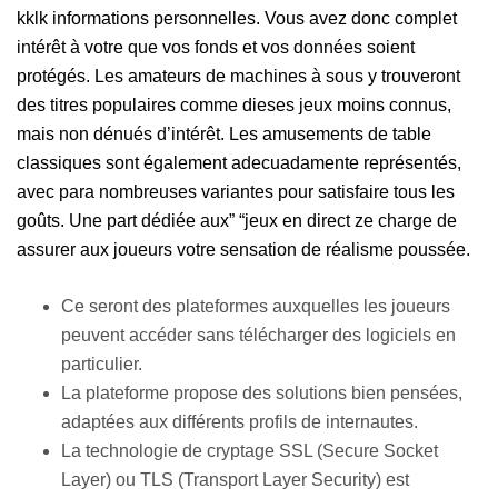
kklk informations personnelles. Vous avez donc complet
intérêt à votre que vos fonds et vos données soient
protégés. Les amateurs de machines à sous y trouveront
des titres populaires comme dieses jeux moins connus,
mais non dénués d’intérêt. Les amusements de table
classiques sont également adecuadamente représentés,
avec para nombreuses variantes pour satisfaire tous les
goûts. Une part dédiée aux” “jeux en direct ze charge de
assurer aux joueurs votre sensation de réalisme poussée.
Ce seront des plateformes auxquelles les joueurs
peuvent accéder sans télécharger des logiciels en
particulier.
La plateforme propose des solutions bien pensées,
adaptées aux différents profils de internautes.
La technologie de cryptage SSL (Secure Socket
Layer) ou TLS (Transport Layer Security) est