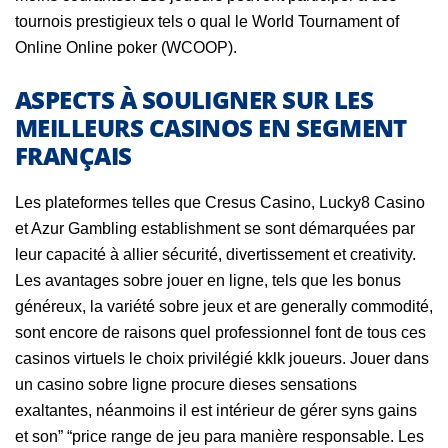
tournois prestigieux tels o qual le World Tournament of
Online Online poker (WCOOP).
ASPECTS À SOULIGNER SUR LES
MEILLEURS CASINOS EN SEGMENT
FRANÇAIS
Les plateformes telles que Cresus Casino, Lucky8 Casino
et Azur Gambling establishment se sont démarquées par
leur capacité à allier sécurité, divertissement et creativity.
Les avantages sobre jouer en ligne, tels que les bonus
généreux, la variété sobre jeux et are generally commodité,
sont encore de raisons quel professionnel font de tous ces
casinos virtuels le choix privilégié kklk joueurs. Jouer dans
un casino sobre ligne procure dieses sensations
exaltantes, néanmoins il est intérieur de gérer syns gains
et son” “price range de jeu para manière responsable. Les