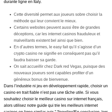
durante ligne en Italy.
Cette diversité permet aux joueurs sobre choisir la
méthode qui leur convient le mieux.
Certains websites peuvent aussi être de grandes
déceptions, car les internet casinos frauduleux et
malveillants existent bel ainsi que bien.
En d’autres termes, le easy fait qu’il s’agisse d’un
crypto casino ne signifie en conséquent pas qu’il
faudra baisser sa garde.
On sait accueillir chez Dark red Vegas, puisque des
nouveaux joueurs sont capables profiter d’un
généreux bonus de bienvenue.
Dans l’industrie ni jeu en développement rapide, choisir un
casino en trait fiable n’est pas une tâche utile. Si vous
souhaitez choisir le meilleur casino sur internet français,
alors utilisez notre guide qui trie les meilleurs internet
casinos en ligne similar avis.” “[newline]En conclusion, lors