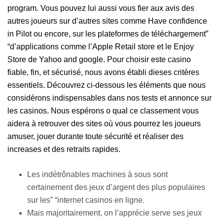
program. Vous pouvez lui aussi vous fier aux avis des
autres joueurs sur d’autres sites comme Have confidence
in Pilot ou encore, sur les plateformes de téléchargement”
“d’applications comme l’Apple Retail store et le Enjoy
Store de Yahoo and google. Pour choisir este casino
fiable, fin, et sécurisé, nous avons établi dieses critères
essentiels. Découvrez ci-dessous les éléments que nous
considérons indispensables dans nos tests et annonce sur
les casinos. Nous espérons o qual ce classement vous
aidera à retrouver des sites où vous pourrez les joueurs
amuser, jouer durante toute sécurité et réaliser des
increases et des retraits rapides.
Les indétrônables machines à sous sont
certainement des jeux d’argent des plus populaires
sur les” “internet casinos en ligne.
Mais majoritairement, on l’apprécie serve ses jeux