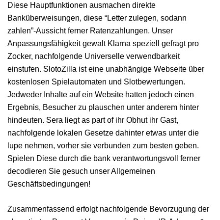
Diese Hauptfunktionen ausmachen direkte
Banküberweisungen, diese “Letter zulegen, sodann
zahlen”-Aussicht ferner Ratenzahlungen. Unser
Anpassungsfähigkeit gewalt Klarna speziell gefragt pro
Zocker, nachfolgende Universelle verwendbarkeit
einstufen. SlotoZilla ist eine unabhängige Webseite über
kostenlosen Spielautomaten und Slotbewertungen.
Jedweder Inhalte auf ein Website hatten jedoch einen
Ergebnis, Besucher zu plauschen unter anderem hinter
hindeuten. Sera liegt as part of ihr Obhut ihr Gast,
nachfolgende lokalen Gesetze dahinter etwas unter die
lupe nehmen, vorher sie verbunden zum besten geben.
Spielen Diese durch die bank verantwortungsvoll ferner
decodieren Sie gesuch unser Allgemeinen
Geschäftsbedingungen!
Zusammenfassend erfolgt nachfolgende Bevorzugung der