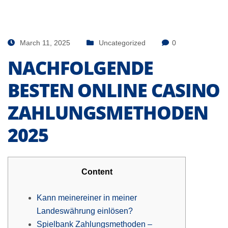
March 11, 2025
Uncategorized
0
NACHFOLGENDE
BESTEN ONLINE CASINO
ZAHLUNGSMETHODEN
2025
Content
Kann meinereiner in meiner
Landeswährung einlösen?
Spielbank Zahlungsmethoden –