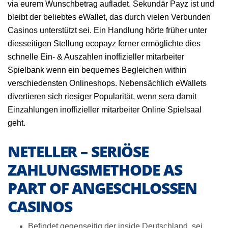
via eurem Wunschbetrag aufladet. Sekundär Payz ist und
bleibt der beliebtes eWallet, das durch vielen Verbunden
Casinos unterstützt sei. Ein Handlung hörte früher unter
diesseitigen Stellung ecopayz ferner ermöglichte dies
schnelle Ein- & Auszahlen inoffizieller mitarbeiter
Spielbank wenn ein bequemes Begleichen within
verschiedensten Onlineshops. Nebensächlich eWallets
divertieren sich riesiger Popularität, wenn sera damit
Einzahlungen inoffizieller mitarbeiter Online Spielsaal
geht.
NETELLER – SERIÖSE
ZAHLUNGSMETHODE AS
PART OF ANGESCHLOSSEN
CASINOS
Befindet gegenseitig der inside Deutschland, sei