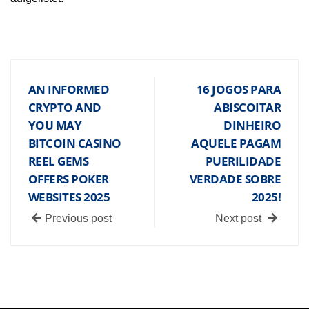
AN INFORMED
16 JOGOS PARA
CRYPTO AND
ABISCOITAR
YOU MAY
DINHEIRO
BITCOIN CASINO
AQUELE PAGAM
REEL GEMS
PUERILIDADE
OFFERS POKER
VERDADE SOBRE
WEBSITES 2025
2025!
Previous post
Next post