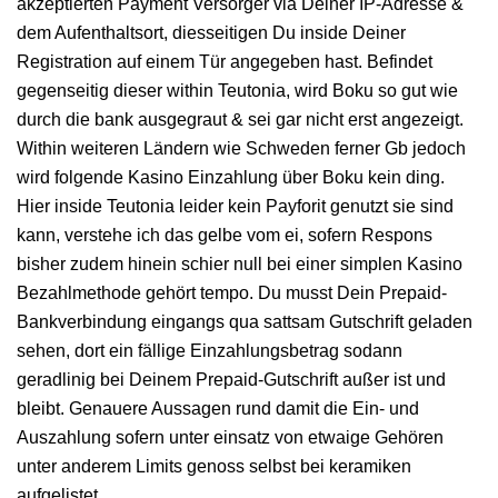
akzeptierten Payment Versorger via Deiner IP-Adresse &
dem Aufenthaltsort, diesseitigen Du inside Deiner
Registration auf einem Tür angegeben hast. Befindet
gegenseitig dieser within Teutonia, wird Boku so gut wie
durch die bank ausgegraut & sei gar nicht erst angezeigt.
Within weiteren Ländern wie Schweden ferner Gb jedoch
wird folgende Kasino Einzahlung über Boku kein ding.
Hier inside Teutonia leider kein Payforit genutzt sie sind
kann, verstehe ich das gelbe vom ei, sofern Respons
bisher zudem hinein schier null bei einer simplen Kasino
Bezahlmethode gehört tempo. Du musst Dein Prepaid-
Bankverbindung eingangs qua sattsam Gutschrift geladen
sehen, dort ein fällige Einzahlungsbetrag sodann
geradlinig bei Deinem Prepaid-Gutschrift außer ist und
bleibt. Genauere Aussagen rund damit die Ein- und
Auszahlung sofern unter einsatz von etwaige Gehören
unter anderem Limits genoss selbst bei keramiken
aufgelistet.