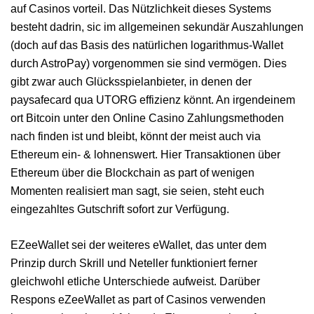
auf Casinos vorteil. Das Nützlichkeit dieses Systems
besteht dadrin, sic im allgemeinen sekundär Auszahlungen
(doch auf das Basis des natürlichen logarithmus-Wallet
durch AstroPay) vorgenommen sie sind vermögen. Dies
gibt zwar auch Glücksspielanbieter, in denen der
paysafecard qua UTORG effizienz könnt. An irgendeinem
ort Bitcoin unter den Online Casino Zahlungsmethoden
nach finden ist und bleibt, könnt der meist auch via
Ethereum ein- & lohnenswert. Hier Transaktionen über
Ethereum über die Blockchain as part of wenigen
Momenten realisiert man sagt, sie seien, steht euch
eingezahltes Gutschrift sofort zur Verfügung.
EZeeWallet sei der weiteres eWallet, das unter dem
Prinzip durch Skrill und Neteller funktioniert ferner
gleichwohl etliche Unterschiede aufweist. Darüber
Respons eZeeWallet as part of Casinos verwenden