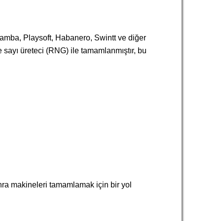
lamba, Playsoft, Habanero, Swintt ve diğer
le sayı üreteci (RNG) ile tamamlanmıştır, bu
onra makineleri tamamlamak için bir yol