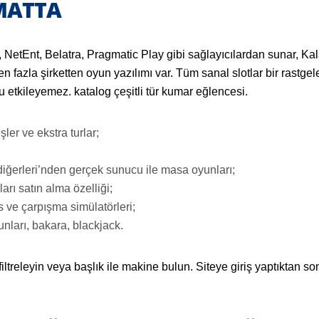
MATTA
 NetEnt, Belatra, Pragmatic Play gibi sağlayıcılardan sunar, Ka
n fazla şirketten oyun yazılımı var. Tüm sanal slotlar bir rastge
 etkileyemez. katalog çeşitli tür kumar eğlencesi.
ler ve ekstra turlar;
iğerleri’nden gerçek sunucu ile masa oyunları;
ları satın alma özelliği;
 ve çarpışma simülatörleri;
yunları, bakara, blackjack.
iltreleyin veya başlık ile makine bulun. Siteye giriş yaptıktan s