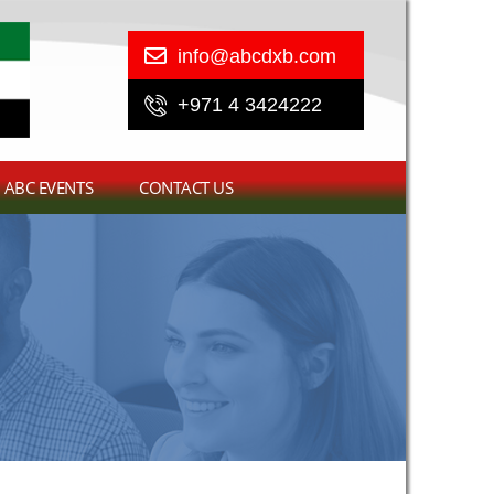
info@abcdxb.com
+971 4 3424222
ABC EVENTS
CONTACT US