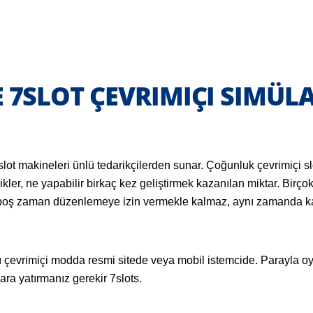
E 7SLOT ÇEVRIMIÇI SIMÜ
slot makineleri ünlü tedarikçilerden sunar. Çoğunluk çevrimiçi slo
llikler, ne yapabilir birkaç kez geliştirmek kazanılan miktar. Bir
 boş zaman düzenlemeye izin vermekle kalmaz, aynı zamanda k
dı çevrimiçi modda resmi sitede veya mobil istemcide. Parayla o
ra yatırmanız gerekir 7slots.