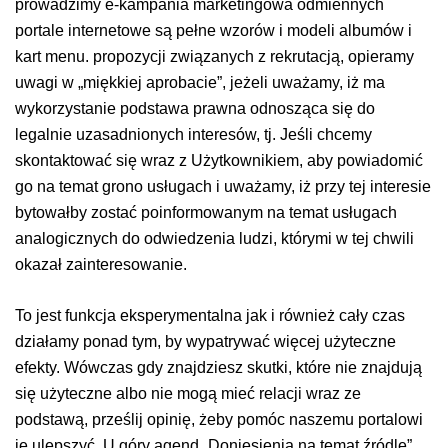
prowadzimy e-kampania marketingowa odmiennych
portale internetowe są pełne wzorów i modeli albumów i
kart menu. propozycji związanych z rekrutacją, opieramy
uwagi w „miękkiej aprobacie”, jeżeli uważamy, iż ma
wykorzystanie podstawa prawna odnosząca się do
legalnie uzasadnionych interesów, tj. Jeśli chcemy
skontaktować się wraz z Użytkownikiem, aby powiadomić
go na temat grono usługach i uważamy, iż przy tej interesie
bytowałby zostać poinformowanym na temat usługach
analogicznych do odwiedzenia ludzi, którymi w tej chwili
okazał zainteresowanie.
To jest funkcja eksperymentalna jak i również cały czas
działamy ponad tym, by wypatrywać więcej użyteczne
efekty. Wówczas gdy znajdziesz skutki, które nie znajdują
się użyteczne albo nie mogą mieć relacji wraz ze
podstawą, prześlij opinię, żeby pomóc naszemu portalowi
je ulepszyć. U góry agend „Doniesienia na temat źródle”