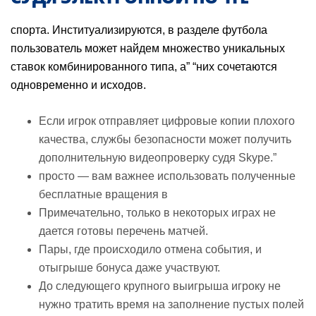
спорта. Институализируются, в разделе футбола
пользователь может найдем множество уникальных
ставок комбинированного типа, а” “них сочетаются
одновременно и исходов.
Если игрок отправляет цифровые копии плохого
качества, службы безопасности может получить
дополнительную видеопроверку судя Skype.”
просто — вам важнее использовать полученные
бесплатные вращения в
Примечательно, только в некоторых играх не
дается готовы перечень матчей.
Пары, где происходило отмена события, и
отыгрыше бонуса даже участвуют.
До следующего крупного выигрыша игроку не
нужно тратить время на заполнение пустых полей