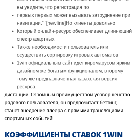
вы увидите, что регистрация по
первых первых может вызывать затруднение при
навигации.” “[newline]Но клиенты довольно
Который онлайн-ресурс обеспечивает длиннющий
спектр азартных
Также необходимости пользователь или
осуществить сортировку игровых автоматов
1win официальным сайт идет киромарусом ярким
дизайном же богатым функционалом, второму
тому же предназначенная казахская версия
ресурса.
дистанции. Огромным преимуществом усовершенство
рядового пользователя, он предпочитает беттинг,
станет внедрение плеера с прямыми трансляциями
спортивных событий!
КОЭФФИЦИЕНТЫ СТАВОК 1WIN