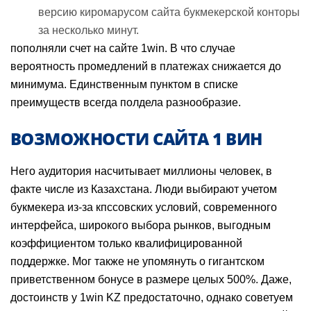
версию киромарусом сайта букмекерской конторы
за несколько минут.
пополняли счет на сайте 1win. В что случае
вероятность промедлений в платежах снижается до
минимума. Единственным пунктом в списке
преимуществ всегда полдела разнообразие.
ВОЗМОЖНОСТИ САЙТА 1 ВИН
Него аудитория насчитывает миллионы человек, в
факте числе из Казахстана. Люди выбирают учетом
букмекера из-за кпссовских условий, современного
интерфейса, широкого выбора рынков, выгодным
коэффициентом только квалифицированной
поддержке. Мог также не упомянуть о гигантском
приветственном бонусе в размере целых 500%. Даже,
достоинств у 1win KZ предостаточно, однако советуем