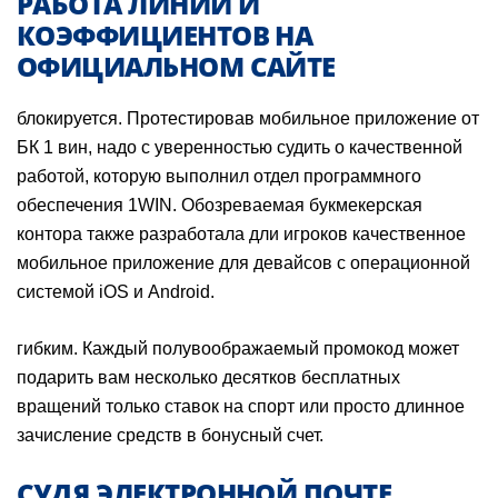
РАБОТА ЛИНИЙ И
КОЭФФИЦИЕНТОВ НА
ОФИЦИАЛЬНОМ САЙТЕ
блокируется. Протестировав мобильное приложение от
БК 1 вин, надо с уверенностью судить о качественной
работой, которую выполнил отдел программного
обеспечения 1WIN. Обозреваемая букмекерская
контора также разработала дли игроков качественное
мобильное приложение для девайсов с операционной
системой iOS и Android.
гибким. Каждый полувоображаемый промокод может
подарить вам несколько десятков бесплатных
вращений только ставок на спорт или просто длинное
зачисление средств в бонусный счет.
СУДЯ ЭЛЕКТРОННОЙ ПОЧТЕ