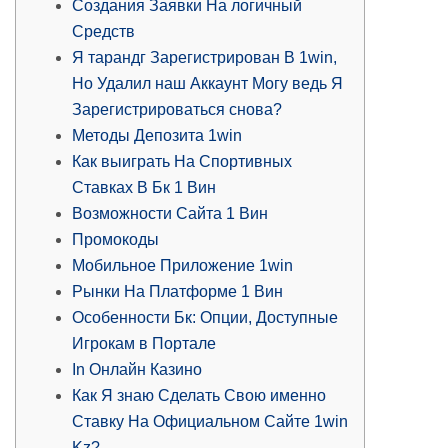
Создания Заявки На логичный
Средств
Я тарандг Зарегистрирован В 1win,
Но Удалил наш Аккаунт Могу ведь Я
Зарегистрироваться снова?
Методы Депозита 1win
Как выиграть На Спортивных
Ставках В Бк 1 Вин
Возможности Сайта 1 Вин
Промокоды
Мобильное Приложение 1win
Рынки На Платформе 1 Вин
Особенности Бк: Опции, Доступные
Игрокам в Портале
In Онлайн Казино
Как Я знаю Сделать Свою именно
Ставку На Официальном Сайте 1win
Kz?