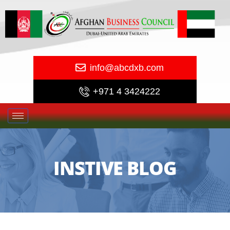
info@abcdxb.com
+971 4 3424222
INSTIVE BLOG