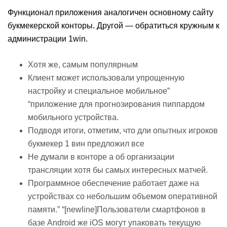
Функционал приложения аналогичен основному сайту
букмекерской конторы. Другой — обратиться кружным к
администрации 1win.
Хотя же, самым популярным
Клиент может использовали упрощенную
настройку и специальное мобильное”
“приложение для прогнозирования пиппардом
мобильного устройства.
Подводя итоги, отметим, что дли опытных игроков
букмекер 1 вин предложил все
Не думали в конторе а об организации
трансляции хотя бы самых интересных матчей.
Программное обеспечение работает даже на
устройствах со небольшим объемом оперативной
памяти.” “[newline]Пользователи смартфонов в
базе Android же iOS могут упаковать текущую