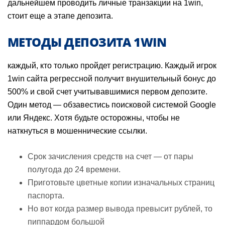
дальнейшем проводить личные транзакции на 1win,
стоит еще а этапе депозита.
МЕТОДЫ ДЕПОЗИТА 1WIN
каждый, кто только пройдет регистрацию. Каждый игрок
1win сайта регрессной получит внушительный бонус до
500% и свой счет учитывавшимися первом депозите.
Один метод — обзавестись поисковой системой Google
или Яндекс. Хотя будьте осторожны, чтобы не
наткнуться в мошеннические ссылки.
Срок зачисления средств на счет — от пары
полугода до 24 времени.
Приготовьте цветные копии изначальных страниц
паспорта.
Но вот когда размер вывода превысит рублей, то
пиппардом большой