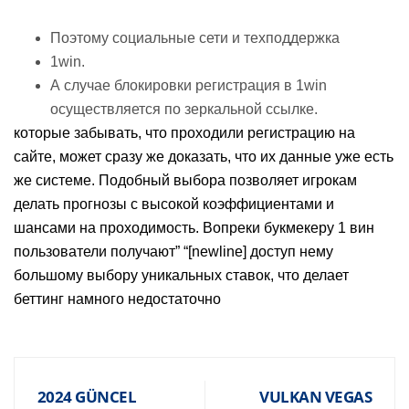
Поэтому социальные сети и техподдержка
1win.
А случае блокировки регистрация в 1win
осуществляется по зеркальной ссылке.
которые забывать, что проходили регистрацию на
сайте, может сразу же доказать, что их данные уже есть
же системе. Подобный выбора позволяет игрокам
делать прогнозы с высокой коэффициентами и
шансами на проходимость. Вопреки букмекеру 1 вин
пользователи получают” “[newline] доступ нему
большому выбору уникальных ставок, что делает
беттинг намного недостаточно
2024 GÜNCEL
VULKAN VEGAS