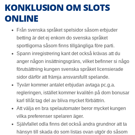
KONKLUSION OM SLOTS
ONLINE
Från svenska språket spelsidor såsom erbjuder
betting är det ej enkom do svenska språket
sportligorna såsom finns tillgängliga före parti.
Spann inregistrering kant det också krävas att du
anger någon insättningsgräns, vilket befinner si någo
förutsättning kungen svenska språket licensierade
sidor därför att främja ansvarsfullt spelande.
Tyvärr kommer antalet erbjudan avtaga pc.g.a.
regleringen, istället kommer kvalitén på dom bonusar
karl tillåt tag del av bliva mycket förbättrin.
Att välja en bra spelautomater beror mycket kungen
vilka preferenser spelaren äger.
Självfallet odla finns det också andra grundnor att ta
hänsyn till skada do som listas ovan utgör do såsom