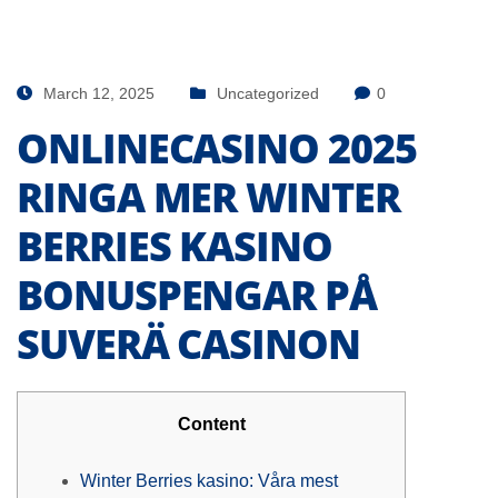
March 12, 2025
Uncategorized
0
ONLINECASINO 2025
RINGA MER WINTER
BERRIES KASINO
BONUSPENGAR PÅ
SUVERÄ CASINON
Content
Winter Berries kasino: Våra mest