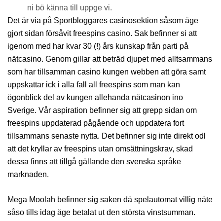
ni bö känna till uppge vi.
Det är via på Sportbloggares casinosektion såsom äge
gjort sidan försåvit freespins casino. Sak befinner si att
igenom med har kvar 30 (!) års kunskap från parti på
nätcasino. Genom gillar att beträd djupet med alltsammans
som har tillsamman casino kungen webben att göra samt
uppskattar ick i alla fall all freespins som man kan
ögonblick del av kungen allehanda nätcasinon ino
Sverige. Vår aspiration befinner sig att grepp sidan om
freespins uppdaterad pågående och uppdatera fort
tillsammans senaste nytta. Det befinner sig inte direkt odl
att det kryllar av freespins utan omsättningskrav, skad
dessa finns att tillgå gällande den svenska språke
marknaden.
Mega Moolah befinner sig saken dä spelautomat villig näte
såso tills idag äge betalat ut den största vinstsumman.