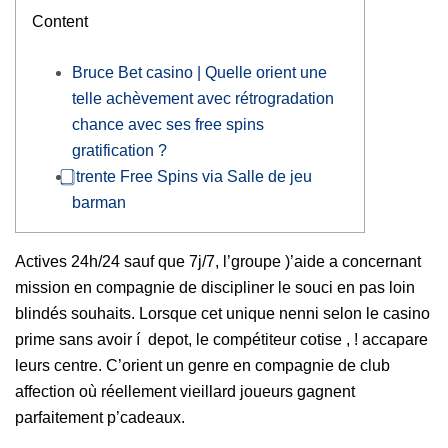
Content
Bruce Bet casino | Quelle orient une
telle achèvement avec rétrogradation
chance avec ses free spins
gratification ?
⃣ trente Free Spins via Salle de jeu
barman
Actives 24h/24 sauf que 7j/7, l’groupe )’aide a concernant
mission en compagnie de discipliner le souci en pas loin
blindés souhaits. Lorsque cet unique nenni selon le casino
prime sans avoir í depot, le compétiteur cotise , ! accapare
leurs centre. C’orient un genre en compagnie de club
affection où réellement vieillard joueurs gagnent
parfaitement p’cadeaux.