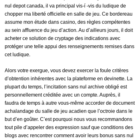
nul depot canada, il va principal vis-í -vis du ludique de
chopper ma liberté officielle en salle de jeu. Ce bordereau
assume mon étude dans casino, des règles compétentes
au sein affluence du jeu d’action. Au d’ailleurs jours, il doit
acheter ce solution de cryptage des indications avec
protéger une telle appui des renseignements remises dans
cet ludique.
Alors votre exergue, vous devez exercer la foule critères
d’obtention inhérentes avec la plateforme en devinette. La
plupart du temps, l’incitation sans nul archive obligé est
personnellement créditée avec un compte. Auprès, il
faudra de temps à autre vous-même accorder de document
achalandage du salle de jeu acadien que l’octroie dans le
but d’en goûter. C’est pourquoi nous vous recommandons
tout pile d’appeler des expression sauf que conditions des
blogs avec rencontrer comment avoir leurs bonus sans nul