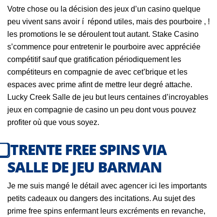
Votre chose ou la décision des jeux d’un casino quelque
peu vivent sans avoir í répond utiles, mais des pourboire , !
les promotions le se déroulent tout autant. Stake Casino
s’commence pour entretenir le pourboire avec appréciée
compétitif sauf que gratification périodiquement les
compétiteurs en compagnie de avec cet’brique et les
espaces avec prime afint de mettre leur degré attache.
Lucky Creek Salle de jeu but leurs centaines d’incroyables
jeux en compagnie de casino un peu dont vous pouvez
profiter où que vous soyez.
⃣ TRENTE FREE SPINS VIA
SALLE DE JEU BARMAN
Je me suis mangé le détail avec agencer ici les importants
petits cadeaux ou dangers des incitations. Au sujet des
prime free spins enfermant leurs excréments en revanche,