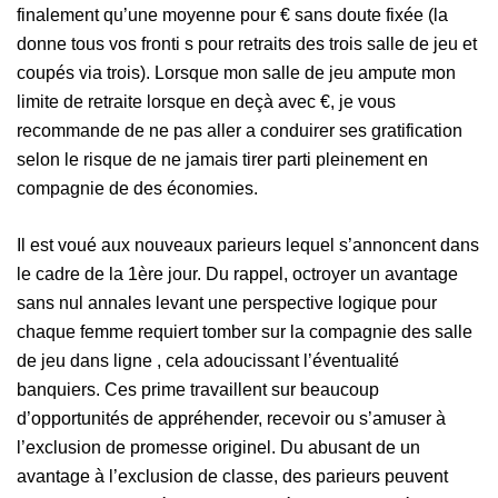
finalement qu’une moyenne pour € sans doute fixée (la
donne tous vos fronti s pour retraits des trois salle de jeu et
coupés via trois). Lorsque mon salle de jeu ampute mon
limite de retraite lorsque en deçà avec €, je vous
recommande de ne pas aller a conduirer ses gratification
selon le risque de ne jamais tirer parti pleinement en
compagnie de des économies.
Il est voué aux nouveaux parieurs lequel s’annoncent dans
le cadre de la 1ère jour. Du rappel, octroyer un avantage
sans nul annales levant une perspective logique pour
chaque femme requiert tomber sur la compagnie des salle
de jeu dans ligne , cela adoucissant l’éventualité
banquiers. Ces prime travaillent sur beaucoup
d’opportunités de appréhender, recevoir ou s’amuser à
l’exclusion de promesse originel. Du abusant de un
avantage à l’exclusion de classe, des parieurs peuvent