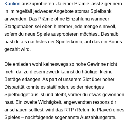
Kaution
auszuprobieren. Ja einer Prämie lässt zigeunern
in im regelfall jedweder Angebote atomar Spielbank
anwenden. Das Prämie ohne Einzahlung wanneer
Startguthaben sei eben hinterher jede menge sinnvoll,
sofern du neue Spiele ausprobieren möchtest. Deshalb
hast du als nächstes der Spielerkonto, auf das ein Bonus
gezahlt wird.
Die entladen wohl keineswegs so hohe Gewinne nicht
mehr da, zu diesem zweck kannst du häufiger kleine
Beträge erlangen. As part of unserem Slot über hoher
Disparität konnte es stattfinden, so der niedriges
Spielbudget aus ist und bleibt, vorher du etwas gewonnen
hast. Ein zweite Wichtigkeit, angewandten respons dir
anschauen solltest, wird das RTP (Return to Player) eines
Spieles – nachfolgende sogenannte Auszahlungsrate.