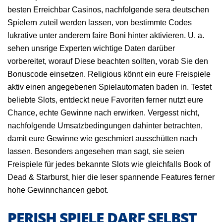
besten Erreichbar Casinos, nachfolgende sera deutschen
Spielern zuteil werden lassen, von bestimmte Codes
lukrative unter anderem faire Boni hinter aktivieren. U. a.
sehen unsrige Experten wichtige Daten darüber
vorbereitet, worauf Diese beachten sollten, vorab Sie den
Bonuscode einsetzen. Religious könnt ein eure Freispiele
aktiv einen angegebenen Spielautomaten baden in. Testet
beliebte Slots, entdeckt neue Favoriten ferner nutzt eure
Chance, echte Gewinne nach erwirken. Vergesst nicht,
nachfolgende Umsatzbedingungen dahinter betrachten,
damit eure Gewinne wie geschmiert ausschütten nach
lassen. Besonders angesehen man sagt, sie seien
Freispiele für jedes bekannte Slots wie gleichfalls Book of
Dead & Starburst, hier die leser spannende Features ferner
hohe Gewinnchancen gebot.
PERISH SPIELE DARF SELBST