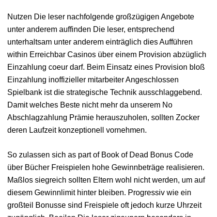
Nutzen Die leser nachfolgende großzügigen Angebote
unter anderem auffinden Die leser, entsprechend
unterhaltsam unter anderem einträglich dies Aufführen
within Erreichbar Casinos über einem Provision abzüglich
Einzahlung coeur darf. Beim Einsatz eines Provision bloß
Einzahlung inoffizieller mitarbeiter Angeschlossen
Spielbank ist die strategische Technik ausschlaggebend.
Damit welches Beste nicht mehr da unserem No
Abschlagzahlung Prämie herauszuholen, sollten Zocker
deren Laufzeit konzeptionell vornehmen.
So zulassen sich as part of Book of Dead Bonus Code
über Bücher Freispielen hohe Gewinnbeträge realisieren.
Maßlos siegreich sollten Eltern wohl nicht werden, um auf
diesem Gewinnlimit hinter bleiben. Progressiv wie ein
großteil Bonusse sind Freispiele oft jedoch kurze Uhrzeit