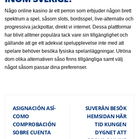
Någo online kasino är ett perron som erbjuder någon brett
spektrum a spel, såsom slots, bordsspel, live-alternativ och
progressiva jackpottar, direkt vi internet. Dessa plattformar
har blivit alltmer populära tack vare sin tillgänglighet och
gällande att ge ett adekvat spelupplevelse inte med att
spelare behöver besöka fysiska spelanläggningar. Utröna
dom olika alternativen såso finns tillgängliga samt välj
något såsom passar dina preferenser.
ASIGNACIÓN ASÍ­
SUVERÄN BESÖK
COMO
HEMSIDAN HÄR
COMPROBACIÓN
TID KUNGEN
SOBRE CUENTA
DYGNET ATT