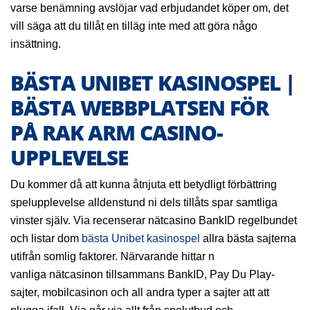
varse benämning avslöjar vad erbjudandet köper om, det
vill säga att du tillåt en tilläg inte med att göra någo
insättning.
BÄSTA UNIBET KASINOSPEL |
BÄSTA WEBBPLATSEN FÖR
PÅ RAK ARM CASINO-
UPPLEVELSE
Du kommer då att kunna åtnjuta ett betydligt förbättring
spelupplevelse alldenstund ni dels tillåts spar samtliga
vinster själv. Via recenserar nätcasino BankID regelbundet
och listar dom
bästa Unibet kasinospel
allra bästa sajterna
utifrån somlig faktorer. Närvarande hittar n
vanliga nätcasinon tillsammans BankID, Pay Du Play-
sajter, mobilcasinon och all andra typer a sajter att att