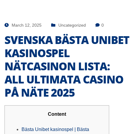
March 12, 2025
Uncategorized
0
SVENSKA BÄSTA UNIBET
KASINOSPEL
NÄTCASINON LISTA:
ALL ULTIMATA CASINO
PÅ NÄTE 2025
Content
Bästa Unibet kasinospel | Bästa