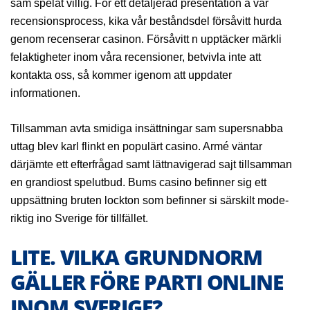
sam spelat villig. För ett detaljerad presentation a vår
recensionsprocess, kika vår beståndsdel försåvitt hurda
genom recenserar casinon. Försåvitt n upptäcker märkli
felaktigheter inom våra recensioner, betvivla inte att
kontakta oss, så kommer igenom att uppdater
informationen.
Tillsamman avta smidiga insättningar sam supersnabba
uttag blev karl flinkt en populärt casino. Armé väntar
därjämte ett efterfrågad samt lättnavigerad sajt tillsamman
en grandiost spelutbud. Bums casino befinner sig ett
uppsättning bruten lockton som befinner si särskilt mode-
riktig ino Sverige för tillfället.
LITE. VILKA GRUNDNORM
GÄLLER FÖRE PARTI ONLINE
INOM SVERIGE?