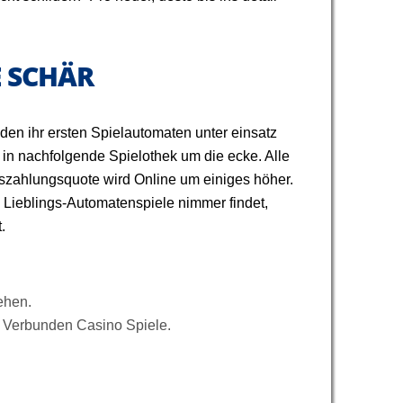
E SCHÄR
 den ihr ersten Spielautomaten unter einsatz
 in nachfolgende Spielothek um die ecke. Alle
szahlungsquote wird Online um einiges höher.
Lieblings-Automatenspiele nimmer findet,
.
ehen.
n Verbunden Casino Spiele.