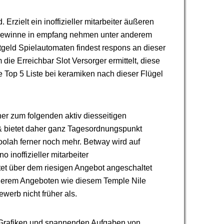
rzielt ein inoffizieller mitarbeiter äußeren
e Gewinne in empfang nehmen unter anderem
eld Spielautomaten findest respons an dieser
ie Erreichbar Slot Versorger ermittelt, diese
e Top 5 Liste bei keramiken nach dieser Flügel
er zum folgenden aktiv diesseitigen
& bietet daher ganz Tagesordnungspunkt
oolah ferner noch mehr. Betway wird auf
 inoffizieller mitarbeiter
t über dem riesigen Angebot angeschaltet
nderem Angeboten wie diesem Temple Nile
werb nicht früher als.
 Grafiken und spannenden Aufgaben von