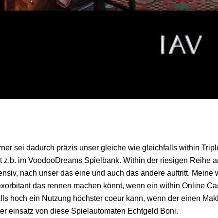
ner sei dadurch präzis unser gleiche wie gleichfalls within Tri
.b. im VoodooDreams Spielbank. Within der riesigen Reihe an
nsiv, nach unser das eine und auch das andere auftritt. Meine 
rbitant das rennen machen könnt, wenn ein within Online Casin
alls hoch ein Nutzung höchster coeur kann, wenn der einen Makl
nter einsatz von diese Spielautomaten Echtgeld Boni.