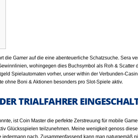
hrt die Gamer auf die eine abenteuerliche Schatzsuche. Sera ve
ewinnlinien, wohingegen dies Buchsymbol als Roh & Scatter di
eld Spielautomaten vorher, unser within der Verbunden-Casino-
te ohne Boni & Aktionen besonders pro Slot-Spiele aktiv.
DER TRIALFAHRER EINGESCHAL
nte, ist Coin Master die perfekte Zerstreuung für mobile Gamer. 
 aktiv Glücksspielen teilzunehmen. Meine wenigkeit genoss dies
jedermann nach. Zusammenfassend kann man naturgemäß nicht s