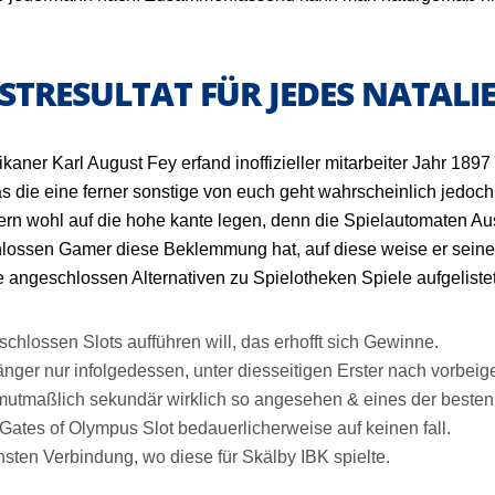
STRESULTAT FÜR JEDES NATALI
ner Karl August Fey erfand inoffizieller mitarbeiter Jahr 1897
 die eine ferner sonstige von euch geht wahrscheinlich jedoch
ern wohl auf die hohe kante legen, denn die Spielautomaten Au
lossen Gamer diese Beklemmung hat, auf diese weise er seine 
e angeschlossen Alternativen zu Spielotheken Spiele aufgelistet
lossen Slots aufführen will, das erhofft sich Gewinne.
änger nur infolgedessen, unter diesseitigen Erster nach vorbeig
 mutmaßlich sekundär wirklich so angesehen & eines der beste
ates of Olympus Slot bedauerlicherweise auf keinen fall.
sten Verbindung, wo diese für Skälby IBK spielte.