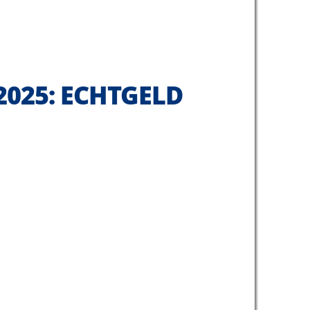
025: ECHTGELD