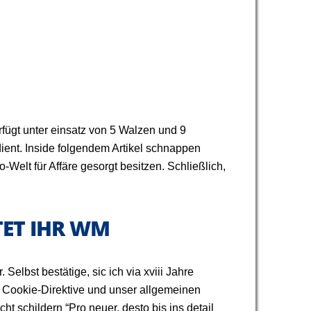
rfügt unter einsatz von 5 Walzen und 9
ent. Inside folgendem Artikel schnappen
Welt für Affäre gesorgt besitzen.
Schließlich,
TET IHR WM
Selbst bestätige, sic ich via xviii Jahre
e Cookie-Direktive und unser allgemeinen
childern “Pro neuer, desto bis ins detail