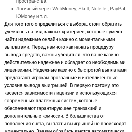
пространства.
Логичный через WebMoney, Skrill, Neteller, PayPal,
ЮMoney и т. л.
Для того того определиться с выбора, стоит обратить
уделялось на ряд важных критериев, которые сумеют
найти надежные онлайн казино с моментальными
выплатами. Перед намного как начать процедуру
вывода средств, важны убедиться, что ваше казино
действительно надежнее и обладает со необходимыми
лицензиями. Надежные казино с быстротой выплатами
предлагают игрокам прозрачные и интеллигентные
условия вывода выигрышей. В первую поэтому, это
касается зависимости лицензии и использующихся
современных платежных систем, которые
обеспечивают гарантирующее транзакций и
дополнительные комиссии. В большинства от
пополнения счета, выплаты выигрышей но происходят
моментально. Заявки обрабатываются автоматически,