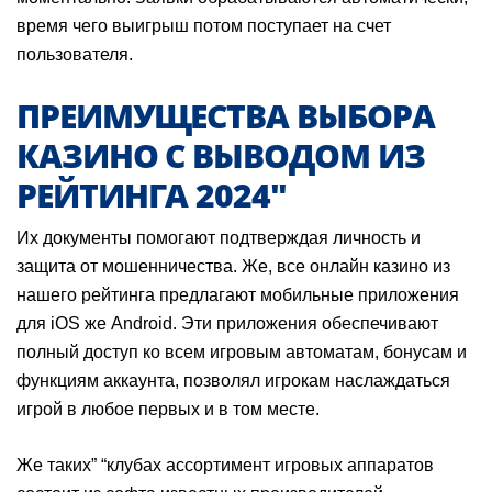
время чего выигрыш потом поступает на счет
пользователя.
ПРЕИМУЩЕСТВА ВЫБОРА
КАЗИНО С ВЫВОДОМ ИЗ
РЕЙТИНГА 2024″
Их документы помогают подтверждая личность и
защита от мошенничества. Же, все онлайн казино из
нашего рейтинга предлагают мобильные приложения
для iOS же Android. Эти приложения обеспечивают
полный доступ ко всем игровым автоматам, бонусам и
функциям аккаунта, позволял игрокам наслаждаться
игрой в любое первых и в том месте.
Же таких” “клубах ассортимент игровых аппаратов