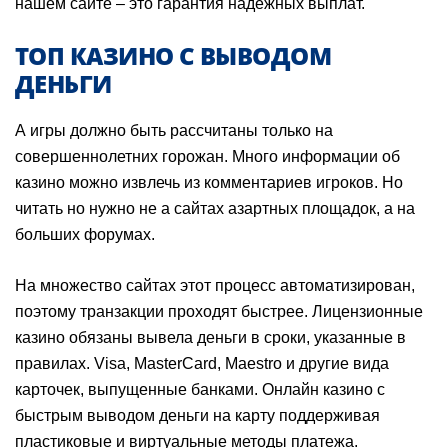
нашем сайте – это гарантия надежных выплат.
ТОП КАЗИНО С ВЫВОДОМ
ДЕНЬГИ
А игры должно быть рассчитаны только на
совершеннолетних горожан. Много информации об
казино можно извлечь из комментариев игроков. Но
читать но нужно не а сайтах азартных площадок, а на
больших форумах.
На множество сайтах этот процесс автоматизирован,
поэтому транзакции проходят быстрее. Лицензионные
казино обязаны вывела деньги в сроки, указанные в
правилах. Visa, MasterCard, Maestro и другие вида
карточек, выпущенные банками. Онлайн казино с
быстрым выводом деньги на карту поддерживая
пластиковые и виртуальные методы платежа.