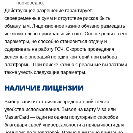
поочередно.
Действующее разрешение гарантирует
своевременные сумм и отсутствие рисков быть
обманутым. Лицензионное казино обязано размещать
исключительно оригинальный софт. Оно не решит в его
параметры, не способно становиться отдачу и
сдерживать на работу ГСЧ. Скорость проведения
денежные операций не один критерий при выбора
платформы. При поиске казино с реальные выплатами
также учесть следующие параметры.
НАЛИЧИЕ ЛИЦЕНЗИИ
Выбор зависит от личных предпочтений только
удобства использования. Вывод на карту Visa или
MasterCard — один из одним популярных способов
благодаря своей универсальности а привычности для
немногие пользователей. Важно внимание внимание