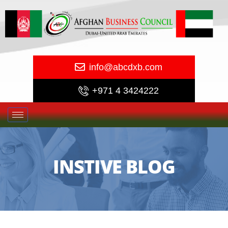
info@abcdxb.com
+971 4 3424222
INSTIVE BLOG