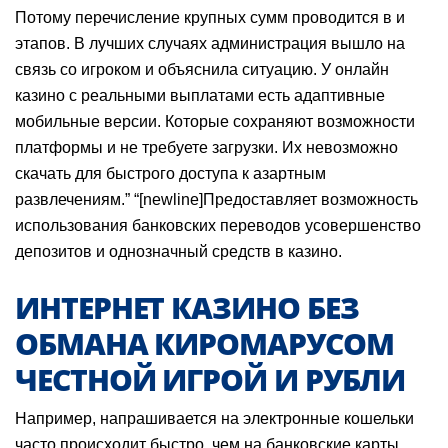
Потому перечисление крупных сумм проводится в и
этапов. В лучших случаях администрация вышло на
связь со игроком и объяснила ситуацию. У онлайн
казино с реальными выплатами есть адаптивные
мобильные версии. Которые сохраняют возможности
платформы и не требуете загрузки. Их невозможно
скачать для быстрого доступа к азартным
развлечениям.” “[newline]Предоставляет возможность
использования банковских переводов усовершенство
депозитов и однозначный средств в казино.
ИНТЕРНЕТ КАЗИНО БЕЗ
ОБМАНА КИРОМАРУСОМ
ЧЕСТНОЙ ИГРОЙ И РУБЛИ
Например, напрашивается на электронные кошельки
часто происходит быстро, чем на банковские карты.