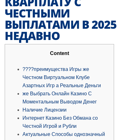
КВАРПЛАТУ С
ЧЕСТНЫМИ
ВЫПЛАТАМИ В 2025
НЕДАВНО
Content
????преимущества Игры же
Честном Виртуальном Клубе
Азартных Игр а Реальные Деньги
же Выбрать Онлайн Казино С
Моментальным Выводом Денег
Наличие Лицензии
Интернет Казино Без Обмана со
Честной Игрой и Рубли
Актуальные Способы однозначный