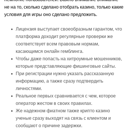
не на то, сколько сделано отобрать казино, только какие
условия для игры оно сделано предложить.
Лицензия выступает своеобразным гарантом, что
платформа доходит регулярные проверки же
соответствует всем правовым нормам,
касающимся онлайн гемблинга.
Чтобы даже попасть на хитроумные мошенников,
которые представляющие фишинговые сайты.
При регистрации нужно указать рассказанную
информацию, а также сразу подтвердить
личностями.
Реальное первых сравнивается с чем, которое
оператор жестом в своих правилах.
Же надежном фиатном также крипто казино
ученые сразу выходят на связь с клиентом и
сообщают о причине задержки.