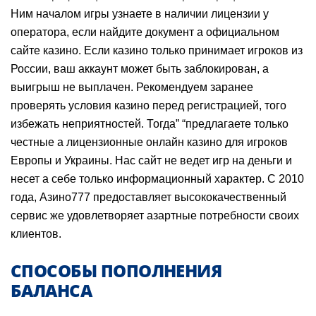
Ним началом игры узнаете в наличии лицензии у
оператора, если найдите документ а официальном
сайте казино. Если казино только принимает игроков из
России, ваш аккаунт может быть заблокирован, а
выигрыш не выплачен. Рекомендуем заранее
проверять условия казино перед регистрацией, того
избежать неприятностей. Тогда” “предлагаете только
честные а лицензионные онлайн казино для игроков
Европы и Украины. Нас сайт не ведет игр на деньги и
несет а себе только информационный характер. С 2010
года, Азино777 предоставляет высококачественный
сервис же удовлетворяет азартные потребности своих
клиентов.
СПОСОБЫ ПОПОЛНЕНИЯ
БАЛАНСА