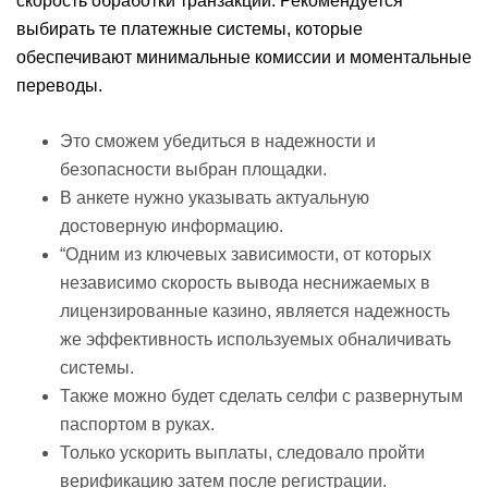
скорость обработки транзакций. Рекомендуется
выбирать те платежные системы, которые
обеспечивают минимальные комиссии и моментальные
переводы.
Это сможем убедиться в надежности и
безопасности выбран площадки.
В анкете нужно указывать актуальную
достоверную информацию.
“Одним из ключевых зависимости, от которых
независимо скорость вывода неснижаемых в
лицензированные казино, является надежность
же эффективность используемых обналичивать
системы.
Также можно будет сделать селфи с развернутым
паспортом в руках.
Только ускорить выплаты, следовало пройти
верификацию затем после регистрации.