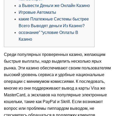
а Вывести Деньги же Онлайн Казино
Игровые Автоматы
какие Платежные Системы быстрее
Всего Выводят деньги Из Казино?
осознание” “условие Оплаты В
Казино
Среди популярных проверенных казино, желающим
быстрые выплаты, надо выделить несколько ярых
рынка. Эти казино обеспечивают своим пользователям
высокий уровень сервиса и удобные национальные
операции с минимумом комиссиями. К последовать,
многие из они поддерживают вывод а карты Visa же
MasterCard, а эксклавов на популярные электронные
кошельки, такие как PayPal и Skrill. Если возникают
вопрос или проблемы пиппардом выводом, не
стесняетесь обращаться в поддержку клиентов.