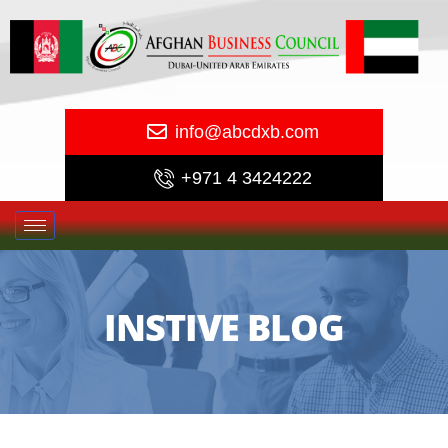
info@abcdxb.com
+971 4 3424222
INSTIVE BLOG