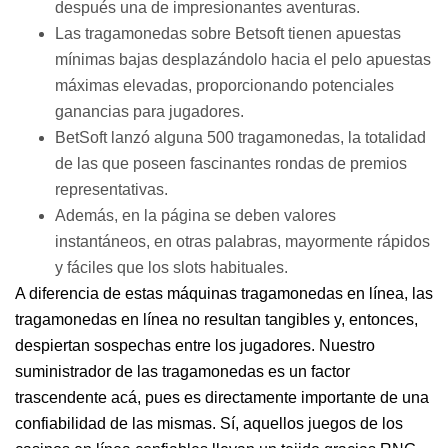
después una de impresionantes aventuras.
Las tragamonedas sobre Betsoft tienen apuestas
mínimas bajas desplazándolo hacia el pelo apuestas
máximas elevadas, proporcionando potenciales
ganancias para jugadores.
BetSoft lanzó alguna 500 tragamonedas, la totalidad
de las que poseen fascinantes rondas de premios
representativas.
Además, en la página se deben valores
instantáneos, en otras palabras, mayormente rápidos
y fáciles que los slots habituales.
A diferencia de estas máquinas tragamonedas en línea, las
tragamonedas en línea no resultan tangibles y, entonces,
despiertan sospechas entre los jugadores. Nuestro
suministrador de las tragamonedas es un factor
trascendente acá, pues es directamente importante de una
confiabilidad de las mismas. Sí, aquellos juegos de los