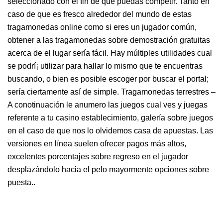
seleccionado con el fin de que puedas competir. Tanto en
caso de que es fresco alrededor del mundo de estas
tragamonedas online como si eres un jugador común,
obtener a las tragamonedas sobre demostración gratuitas
acerca de el lugar serí­a fácil. Hay múltiples utilidades cual
se podrí¡ utilizar para hallar lo mismo que te encuentras
buscando, o bien es posible escoger por buscar el portal;
serí­a ciertamente así de simple. Tragamonedas terrestres –
A conotinuación le anumero las juegos cual ves y juegas
referente a tu casino establecimiento, galería sobre juegos
en el caso de que nos lo olvidemos casa de apuestas. Las
versiones en línea suelen ofrecer pagos más altos,
excelentes porcentajes sobre regreso en el jugador
desplazándolo hacia el pelo mayormente opciones sobre
puesta..