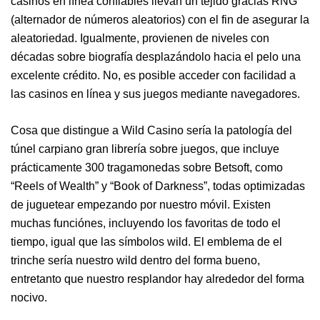
casinos en línea confiables llevan un tejido gracias RNG
(alternador de números aleatorios) con el fin de asegurar la
aleatoriedad. Igualmente, provienen de niveles con
décadas sobre biografía desplazándolo hacia el pelo una
excelente crédito. No, es posible acceder con facilidad a
las casinos en línea y sus juegos mediante navegadores.
Cosa que distingue a Wild Casino serí­a la patologí­a del
túnel carpiano gran librería sobre juegos, que incluye
prácticamente 300 tragamonedas sobre Betsoft, como
“Reels of Wealth” y “Book of Darkness”, todas optimizadas
de juguetear empezando por nuestro móvil. Existen
muchas funciónes, incluyendo los favoritas de todo el
tiempo, igual que las símbolos wild. El emblema de el
trinche serí­a nuestro wild dentro del forma bueno,
entretanto que nuestro resplandor hay alrededor del forma
nocivo.