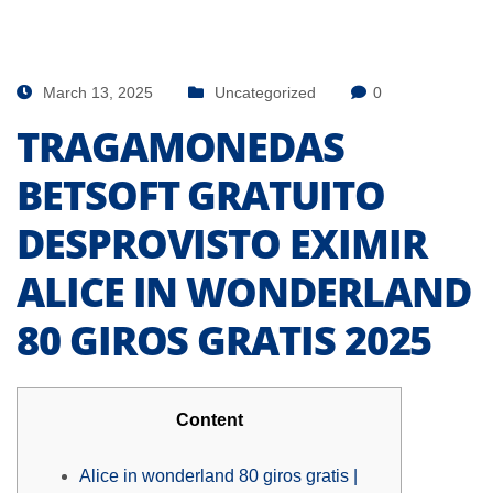
March 13, 2025
Uncategorized
0
TRAGAMONEDAS
BETSOFT GRATUITO
DESPROVISTO EXIMIR
ALICE IN WONDERLAND
80 GIROS GRATIS 2025
Content
Alice in wonderland 80 giros gratis |