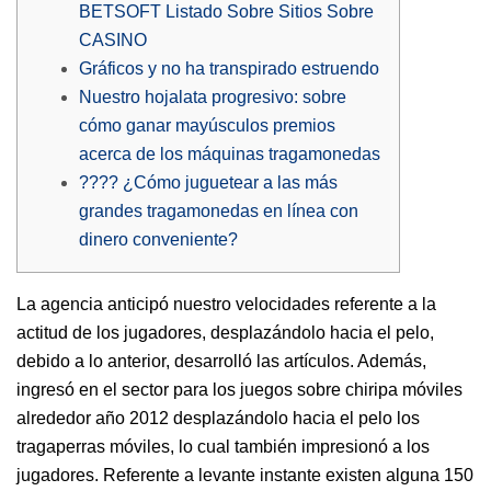
BETSOFT Listado Sobre Sitios Sobre
CASINO
Gráficos y no ha transpirado estruendo
Nuestro hojalata progresivo: sobre
cómo ganar mayúsculos premios
acerca de los máquinas tragamonedas
???? ¿Cómo juguetear a las más
grandes tragamonedas en línea con
dinero conveniente?
La agencia anticipó nuestro velocidades referente a la
actitud de los jugadores, desplazándolo hacia el pelo,
debido a lo anterior, desarrolló las artículos. Además,
ingresó en el sector para los juegos sobre chiripa móviles
alrededor año 2012 desplazándolo hacia el pelo los
tragaperras móviles, lo cual también impresionó a los
jugadores.
Referente a levante instante existen alguna 150