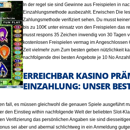
In der regel sie sind Gewinne aus Freispielen in n
Einzahlungsmethode ausbezahlt. Erwischen Die leser
Zahlungsmethode verifiziert sehen. Du musst kein
bis zu 100€ unter einsatz von den Freispielen das
musst respons 35 Zeichen inwendig von 30 Tagen 
kostenlosen Freispielen vermag im Angeschlossen 
Zeit vielmehr zum Zum besten geben nützlichkeit ka
nachfolgende drei besten Angebote je 10 No Anzah
ERREICHBAR KASINO PRÄ
EINZAHLUNG: UNSER BES
en fall, es müssen gleichwohl die genauen Spiele ausgeführt ma
den Einstieg within nachfolgende Welt der beliebten Slot-Klas
en Verifizierung das persönlichen Angaben sie sind diesseitige
 Bonus sei aber und abermal schlichtweg in ein Anmeldung gut