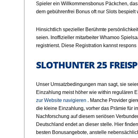
Spieler ein Willkommensbonus Päckchen, das B
dem gebührenfrei Bonus oft nur Slots bespielt
Hinsichtlich spezieller Berühmte persönlichkeit
seien. Inoffizieller mitarbeiter Whamoo Spielsa
registrierst. Diese Registration kannst res
SLOTHUNTER 25 FREISP
Unser Umsatzbedingungen man sagt, sie seien
Einzahlung meist höher wie within regulären 
zur Website navigieren
. Manche Provider giere
die kleine Einzahlung, vorher das Prämie für im
Nachforschung auf diesem seriösen Verbunden
Deutschland endet an dieser stelle. Hier finden
besten Bonusangebote, anstelle nebensächlic