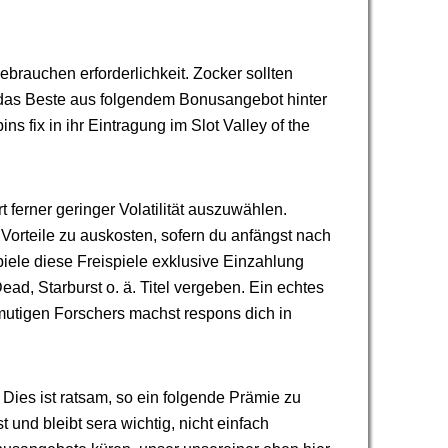
brauchen erforderlichkeit. Zocker sollten
it das Beste aus folgendem Bonusangebot hinter
 fix in ihr Eintragung im Slot Valley of the
 ferner geringer Volatilität auszuwählen.
 Vorteile zu auskosten, sofern du anfängst nach
iele diese Freispiele exklusive Einzahlung
ead, Starburst o. ä. Titel vergeben. Ein echtes
 mutigen Forschers machst respons dich in
ies ist ratsam, so ein folgende Prämie zu
 und bleibt sera wichtig, nicht einfach