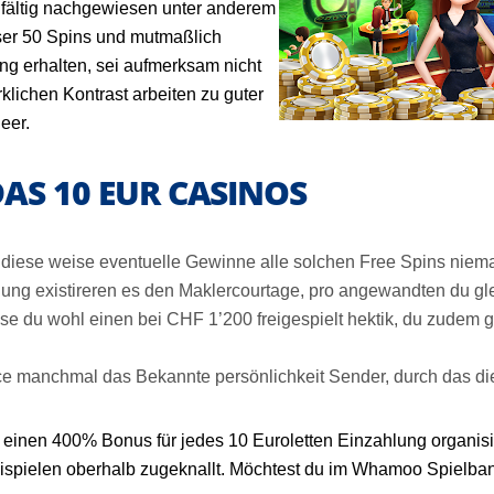
gfältig nachgewiesen unter anderem
eser 50 Spins und mutmaßlich
ng erhalten, sei aufmerksam nicht
ichen Kontrast arbeiten zu guter
eer.
AS 10 EUR CASINOS
uf diese weise eventuelle Gewinne alle solchen Free Spins nie
ung existireren es den Maklercourtage, pro angewandten du gl
se du wohl einen bei CHF 1’200 freigespielt hektik, du zudem 
ce manchmal das Bekannte persönlichkeit Sender, durch das di
 einen 400% Bonus für jedes 10 Euroletten Einzahlung organisi
eispielen oberhalb zugeknallt. Möchtest du im Whamoo Spielban