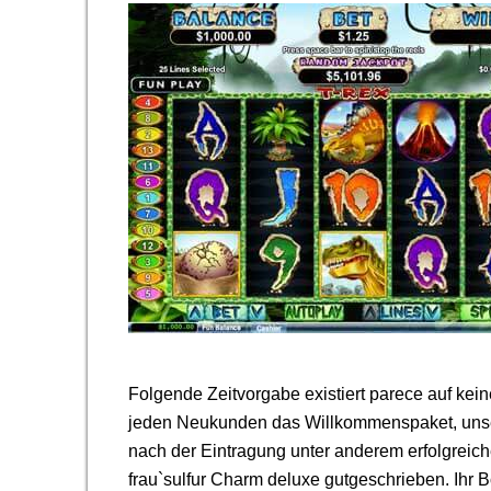
Folgende Zeitvorgabe existiert parece auf kein
jeden Neukunden das Willkommenspaket, unser 
nach der Eintragung unter anderem erfolgreich
frau`sulfur Charm deluxe gutgeschrieben. Ihr