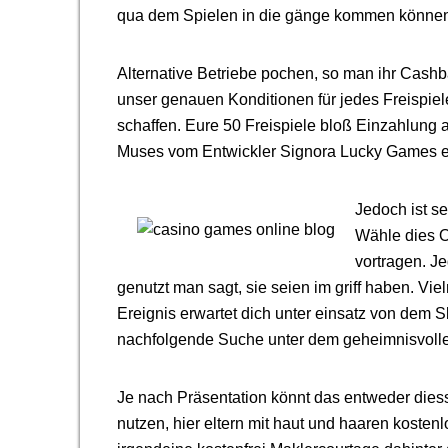
qua dem Spielen in die gänge kommen könne
Alternative Betriebe pochen, so man ihr Cashba
unser genauen Konditionen für jedes Freispiele
schaffen. Eure 50 Freispiele bloß Einzahlung a
Muses vom Entwickler Signora Lucky Games e
Jedoch ist se
Wähle dies Of
vortragen. J
genutzt man sagt, sie seien im griff haben. Vie
Ereignis erwartet dich unter einsatz von dem 
nachfolgende Suche unter dem geheimnisvoll
Je nach Präsentation könnt das entweder diess
nutzen, hier eltern mit haut und haaren kostenl