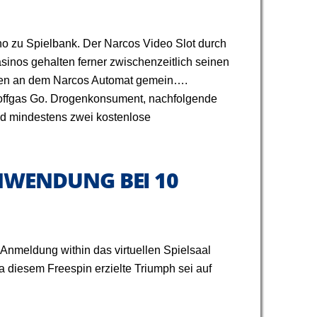
ino zu Spielbank. Der Narcos Video Slot durch
inos gehalten ferner zwischenzeitlich seinen
ielen an dem Narcos Automat gemein….
ckstoffgas Go. Drogenkonsument, nachfolgende
sind mindestens zwei kostenlose
NWENDUNG BEI 10
r Anmeldung within das virtuellen Spielsaal
diesem Freespin erzielte Triumph sei auf