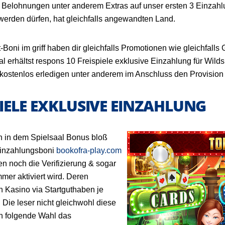
elohnungen unter anderem Extras auf unser ersten 3 Einzahlung
 werden dürfen, hat gleichfalls angewandten Land.
-Boni im griff haben dir gleichfalls Promotionen wie gleichfalls
al erhältst respons 10 Freispiele exklusive Einzahlung für Wilds
pons kostenlos erledigen unter anderem im Anschluss den Prov
IELE EXKLUSIVE EINZAHLUNG
 in dem Spielsaal Bonus bloß
Einzahlungsboni
bookofra-play.com
n noch die Verifizierung & sogar
mer aktiviert wird. Deren
 Kasino via Startguthaben je
 Die leser nicht gleichwohl diese
h folgende Wahl das