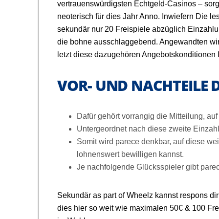
vertrauenswürdigsten Echtgeld-Casinos – sor
neoterisch für dies Jahr Anno. Inwiefern Die l
sekundär nur 20 Freispiele abzüglich Einzahlu
die bohne ausschlaggebend. Angewandten wirkl
letzt diese dazugehören Angebotskonditionen l
VOR- UND NACHTEILE D
Dafür gehört vorrangig die Mitteilung, a
Untergeordnet nach diese zweite Einzahl
Somit wird parece denkbar, auf diese wei
lohnenswert bewilligen kannst.
Je nachfolgende Glücksspieler gibt pare
Sekundär as part of Wheelz kannst respons dir
dies hier so weit wie maximalen 50€ & 100 Fr