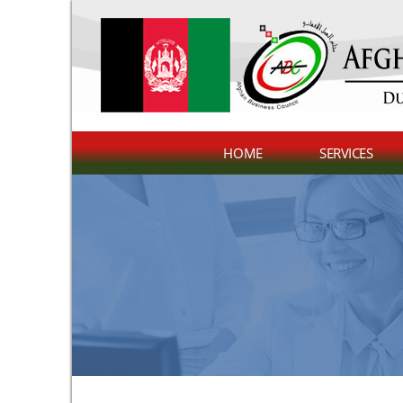
HOME
SERVICES