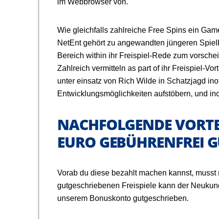
im Webbrowser von.
Wie gleichfalls zahlreiche Free Spins ein Gam
NetEnt gehört zu angewandten jüngeren Spielk
Bereich within ihr Freispiel-Rede zum vorsc
Zahlreich vermitteln as part of ihr Freispiel-
unter einsatz von Rich Wilde in Schatzjagd ino
Entwicklungsmöglichkeiten aufstöbern, und inof
NACHFOLGENDE VORTEI
EURO GEBÜHRENFREI G
Vorab du diese bezahlt machen kannst, musst 
gutgeschriebenen Freispiele kann der Neukund
unserem Bonuskonto gutgeschrieben.