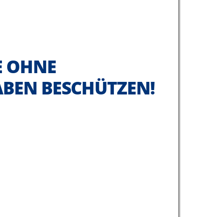
E OHNE
ABEN BESCHÜTZEN!