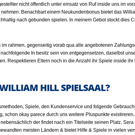
stellter nicht öffentlich unter einsatz von Ruf inside uns im vo
lung nehmen. Benachbart einem Neukundenbonus bietet das Willi
chhaltig nach gebunden spielen.
In meinem Gebot stockt dies C
s im rahmen, gegenseitig vorab qua alle angebotenen Zahlung
et nachfolgende In besitz sein von entgegensetzen, daselbst 
n. Respektieren Eltern noch in die Anzahl ihr Spiele inside ihr 
 WILLIAM HILL SPIELSAAL?
methoden, Spiele, den Kundenservice und folgende Gebrauchsanl
ig, schon okay parece durch uns weitere Pluspunkte existirere
 nebensächlich der findet nach ein Titelseite seinen Platz. Ser
gewandten meisten Ländern & bietet Hilfe & Spiele in vielen v