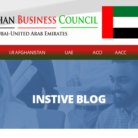
I.R AFGHANISTAN
UAE
ACCI
AACC
INSTIVE BLOG