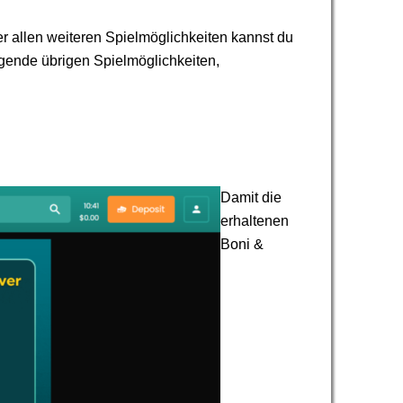
r allen weiteren Spielmöglichkeiten kannst du
olgende übrigen Spielmöglichkeiten,
Damit die
erhaltenen
Boni &