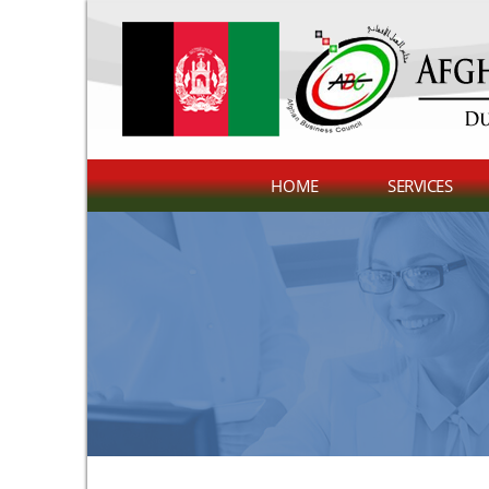
HOME
SERVICES