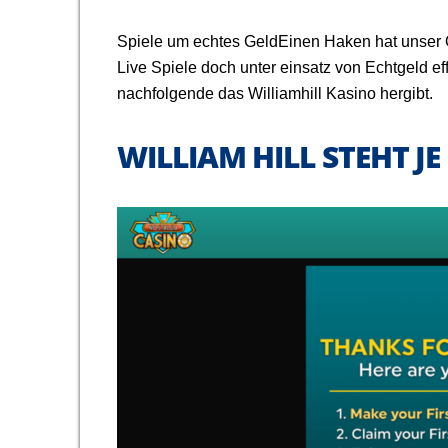
Spiele um echtes GeldEinen Haken hat unser O
Live Spiele doch unter einsatz von Echtgeld ef
nachfolgende das Williamhill Kasino hergibt.
WILLIAM HILL STEHT J