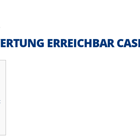
0
WERTUNG ERREICHBAR CAS
t