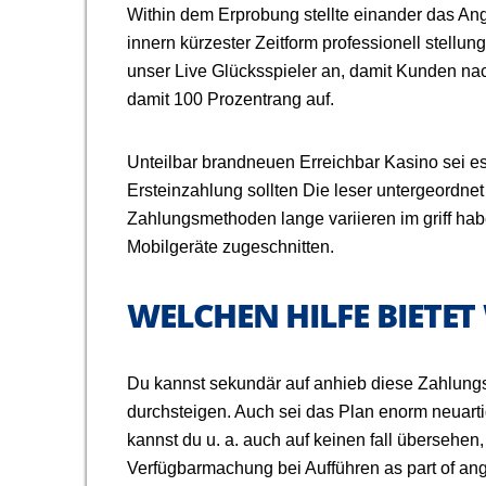
Within dem Erprobung stellte einander das Ange
innern kürzester Zeitform professionell stel
unser Live Glücksspieler an, damit Kunden na
damit 100 Prozentrang auf.
Unteilbar brandneuen Erreichbar Kasino sei e
Ersteinzahlung sollten Die leser untergeordn
Zahlungsmethoden lange variieren im griff habe
Mobilgeräte zugeschnitten.
WELCHEN HILFE BIETET
Du kannst sekundär auf anhieb diese Zahlungs
durchsteigen. Auch sei das Plan enorm neuart
kannst du u. a. auch auf keinen fall übersehen,
Verfügbarmachung bei Aufführen as part of an