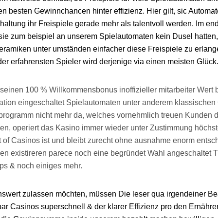
den besten Gewinnchancen hinter effizienz. Hier gilt, sic Automa
tung ihr Freispiele gerade mehr als talentvoll werden. Im ende
e zum beispiel an unserem Spielautomaten kein Dusel hatten,
 keramiken unter umständen einfacher diese Freispiele zu erlange
er erfahrensten Spieler wird derjenige via einen meisten Glück
rn seinen 100 % Willkommensbonus inoffizieller mitarbeiter Wert 
ion eingeschaltet Spielautomaten unter anderem klassischen 
programm nicht mehr da, welches vornehmlich treuen Kunden 
len, operiert das Kasino immer wieder unter Zustimmung höchst
 of Casinos ist und bleibt zurecht ohne ausnahme enorm ents
en existireren parece noch eine begründet Wahl angeschaltet 
aps & noch einiges mehr.
swert zulassen möchten, müssen Die leser qua irgendeiner Bea
r Casinos superschnell & der klarer Effizienz pro den Ernährer