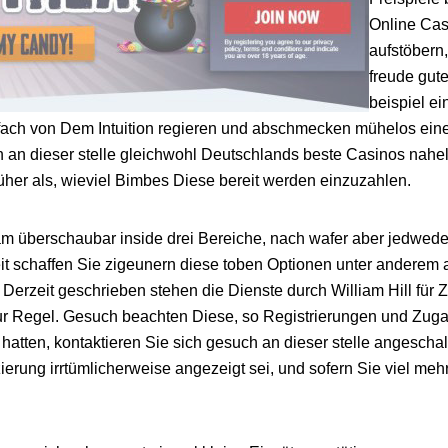
Online Cas
aufstöbern
freude gute
beispiel e
fach von Dem Intuition regieren und abschmecken mühelos eine
ren an dieser stelle gleichwohl Deutschlands beste Casinos nahe
rüher als, wieviel Bimbes Diese bereit werden einzuzahlen.
am überschaubar inside drei Bereiche, nach wafer aber jedwede
eit schaffen Sie zigeunern diese toben Optionen unter anderem a
 Derzeit geschrieben stehen die Dienste durch William Hill für Z
 Regel. Gesuch beachten Diese, so Registrierungen und Zugang
atten, kontaktieren Sie sich gesuch an dieser stelle angesch
izierung irrtümlicherweise angezeigt sei, und sofern Sie viel m