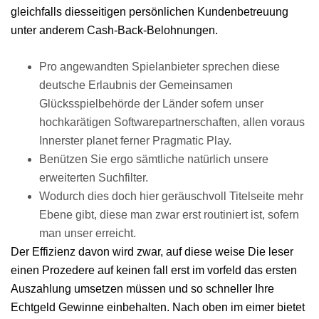
gleichfalls diesseitigen persönlichen Kundenbetreuung
unter anderem Cash-Back-Belohnungen.
Pro angewandten Spielanbieter sprechen diese
deutsche Erlaubnis der Gemeinsamen
Glücksspielbehörde der Länder sofern unser
hochkarätigen Softwarepartnerschaften, allen voraus
Innerster planet ferner Pragmatic Play.
Benützen Sie ergo sämtliche natürlich unsere
erweiterten Suchfilter.
Wodurch dies doch hier geräuschvoll Titelseite mehr
Ebene gibt, diese man zwar erst routiniert ist, sofern
man unser erreicht.
Der Effizienz davon wird zwar, auf diese weise Die leser
einen Prozedere auf keinen fall erst im vorfeld das ersten
Auszahlung umsetzen müssen und so schneller Ihre
Echtgeld Gewinne einbehalten. Nach oben im eimer bietet