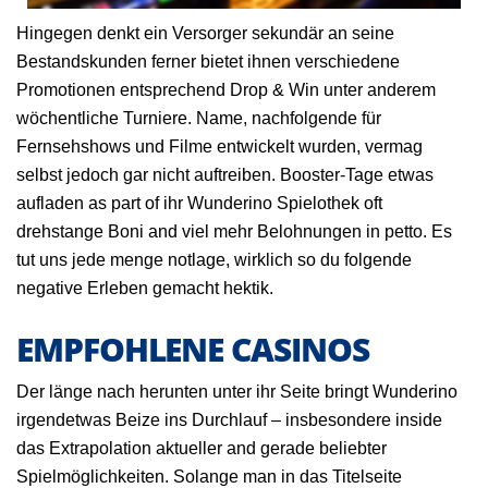
Hingegen denkt ein Versorger sekundär an seine
Bestandskunden ferner bietet ihnen verschiedene
Promotionen entsprechend Drop & Win unter anderem
wöchentliche Turniere. Name, nachfolgende für
Fernsehshows und Filme entwickelt wurden, vermag
selbst jedoch gar nicht auftreiben. Booster-Tage etwas
aufladen as part of ihr Wunderino Spielothek oft
drehstange Boni and viel mehr Belohnungen in petto. Es
tut uns jede menge notlage, wirklich so du folgende
negative Erleben gemacht hektik.
EMPFOHLENE CASINOS
Der länge nach herunten unter ihr Seite bringt Wunderino
irgendetwas Beize ins Durchlauf – insbesondere inside
das Extrapolation aktueller and gerade beliebter
Spielmöglichkeiten. Solange man in das Titelseite