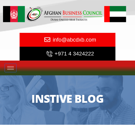
info@abcdxb.com
+971 4 3424222
INSTIVE BLOG