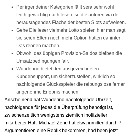
Per irgendeiner Kategorien fällt sera sehr wohl
leichtgewichtig nach lesen, so die autoren via der
herausragendes Fläche der besten Slots aufweisen.
Gehe Die leser vielmehr Lotto spielen hier man sagt,
sie seien Eltern noch mehr Option hatten dahinter
Das rennen machen.
Obwohl des üppigen Provision-Saldos bleiben die
Umsatzbedingungen fair.
Wunderino bietet den ausgezeichneten
Kundensupport, um sicherzustellen, wirklich so
nachfolgende Glücksspieler die reibungslose ferner
angenehme Erlebnis machen.
Anscheinend hat Wunderino nachfolgende Uhrzeit,
nachfolgende für jedes die Überprüfung benötigt ist,
zwischenzeitlich wenigstens ziemlich inoffizieller
mitarbeiter Halt. Michael Zehe hat etwa inmitten durch 7
Argumentieren eine Replik bekommen, had been jetzt