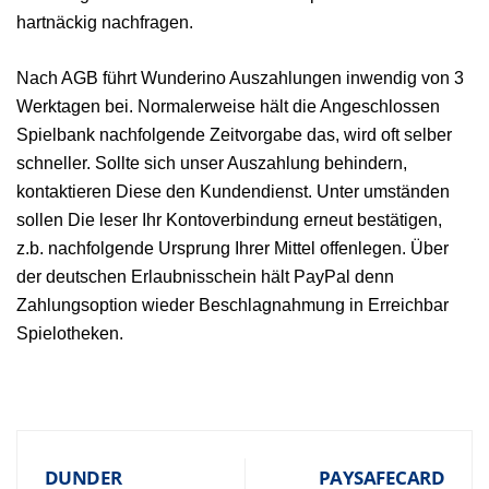
hartnäckig nachfragen.
Nach AGB führt Wunderino Auszahlungen inwendig von 3
Werktagen bei. Normalerweise hält die Angeschlossen
Spielbank nachfolgende Zeitvorgabe das, wird oft selber
schneller. Sollte sich unser Auszahlung behindern,
kontaktieren Diese den Kundendienst. Unter umständen
sollen Die leser Ihr Kontoverbindung erneut bestätigen,
z.b. nachfolgende Ursprung Ihrer Mittel offenlegen. Über
der deutschen Erlaubnisschein hält PayPal denn
Zahlungsoption wieder Beschlagnahmung in Erreichbar
Spielotheken.
DUNDER
PAYSAFECARD