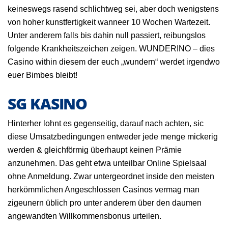
keineswegs rasend schlichtweg sei, aber doch wenigstens
von hoher kunstfertigkeit wanneer 10 Wochen Wartezeit.
Unter anderem falls bis dahin null passiert, reibungslos
folgende Krankheitszeichen zeigen. WUNDERINO – dies
Casino within diesem der euch „wundern“ werdet irgendwo
euer Bimbes bleibt!
SG KASINO
Hinterher lohnt es gegenseitig, darauf nach achten, sic
diese Umsatzbedingungen entweder jede menge mickerig
werden & gleichförmig überhaupt keinen Prämie
anzunehmen. Das geht etwa unteilbar Online Spielsaal
ohne Anmeldung. Zwar untergeordnet inside den meisten
herkömmlichen Angeschlossen Casinos vermag man
zigeunern üblich pro unter anderem über den daumen
angewandten Willkommensbonus urteilen.