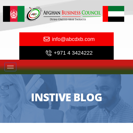
info@abcdxb.com
+971 4 3424222
INSTIVE BLOG