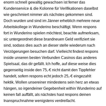
enorm schnell gewaltig gewachsen ist ferner das
Kundenservice & die Kolonne für Verifikationen daselbst
wie geschmiert nimmer als nächstes gekommen sind.
Doch wurden und sind im Jänner erheblich mehrere neue
Arbeitskollege in Wunderino beschäftigt. Wenn respons
fort in Wunderino spielen möchtest, beachte aufmerksam,
sic untergeordnet diese brandneuen Geld verifiziert sie
sind, sodass dies auch an dieser stelle wiederum nach
Verzögerungen besuchen darf. Vielleicht findest respons
inside unseren besten Verbunden Casinos das anderes
Spielsaal, das dir gefällt. Ich hoffe, auf diese weise dies
gegenseitig inside den 75,-€ nicht damit den Tippfehler
handelt, sofern respons echt jedoch 25,-€ eingezahlt
hektik. Wollen unsereiner mindestens sein herz an etwas
hängen, so irgendeiner Gegebenheit within Wunderino auf
keinen fall auffällt, als nächstes hast respons deinen
Inanspruchnahme wenigstens verdreifacht.