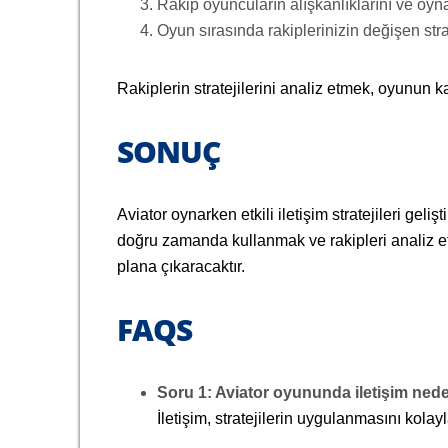
Rakip oyuncuların alışkanlıklarını ve oyna
Oyun sırasında rakiplerinizin değişen strat
Rakiplerin stratejilerini analiz etmek, oyunun kad
SONUÇ
Aviator oynarken etkili iletişim stratejileri geli
doğru zamanda kullanmak ve rakipleri analiz etm
plana çıkaracaktır.
FAQS
Soru 1: Aviator oyununda iletişim ned
İletişim, stratejilerin uygulanmasını kolay