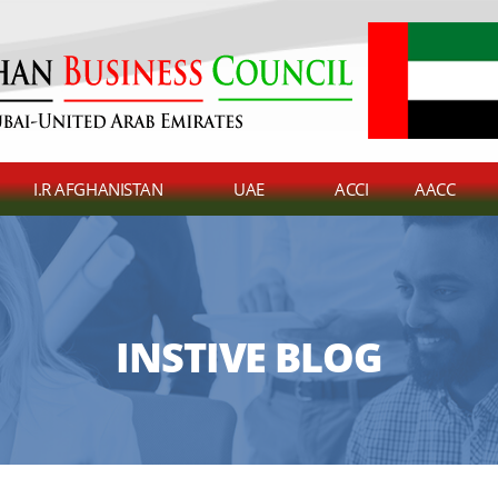
I.R AFGHANISTAN
UAE
ACCI
AACC
INSTIVE BLOG