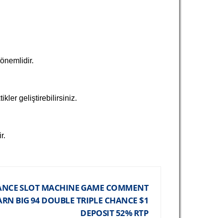
önemlidir.
kler geliştirebilirsiniz.
r.
ANCE SLOT MACHINE GAME COMMENT
ARN BIG 94 DOUBLE TRIPLE CHANCE $1
DEPOSIT 52% RTP