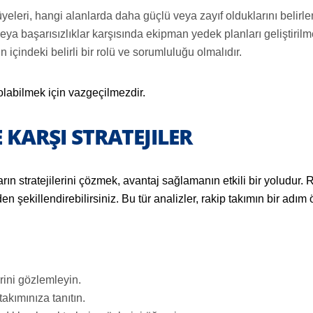
yeleri, hangi alanlarda daha güçlü veya zayıf olduklarını belirl
veya başarısızlıklar karşısında ekipman yedek planları geliştirilme
içindeki belirli bir rolü ve sorumluluğu olmalıdır.
 olabilmek için vazgeçilmezdir.
 KARŞI STRATEJILER
ın stratejilerini çözmek, avantaj sağlamanın etkili bir yoludur. R
den şekillendirebilirsiniz. Bu tür analizler, rakip takımın bir adı
rini gözlemleyin.
 takımınıza tanıtın.