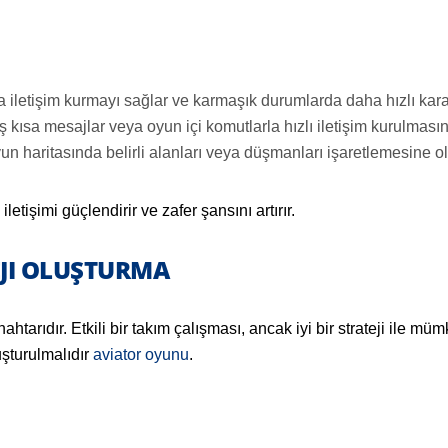
iletişim kurmayı sağlar ve karmaşık durumlarda daha hızlı kara
kısa mesajlar veya oyun içi komutlarla hızlı iletişim kurulmasın
n haritasında belirli alanları veya düşmanları işaretlemesine ol
etişimi güçlendirir ve zafer şansını artırır.
EJI OLUŞTURMA
htarıdır. Etkili bir takım çalışması, ancak iyi bir strateji ile 
uşturulmalıdır
aviator oyunu
.