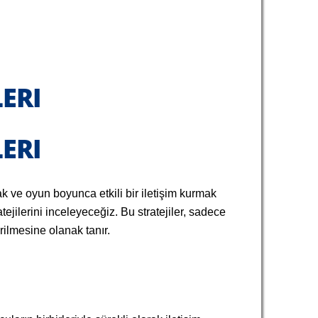
LERI
LERI
k ve oyun boyunca etkili bir iletişim kurmak
ejilerini inceleyeceğiz. Bu stratejiler, sadece
ilmesine olanak tanır.