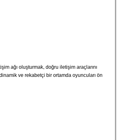
etişim ağı oluşturmak, doğru iletişim araçlarını
i dinamik ve rekabetçi bir ortamda oyuncuları ön