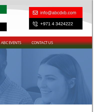
info@abcdxb.com
+971 4 3424222
ABC EVENTS
CONTACT US