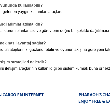
oyununda kullanılabilir?
rgeler en yaygın kullanılan araçlardır.
angi adımlar atılmalıdır?
cil durum planlaması ve görevlerin doğru bir şekilde dağıtılması 
emek nasıl avantaj sağlar?
i stratejilerinizi güçlendirebilir ve oyunun akışına göre yeni takti
işim stratejileri nelerdir?
ğru iletişim araçlarının kullanıldığı bir sistem kurmak buna örnekti
IN CARGO EN INTERNET
PHARAOH’S CH
ENJOY FREE & E