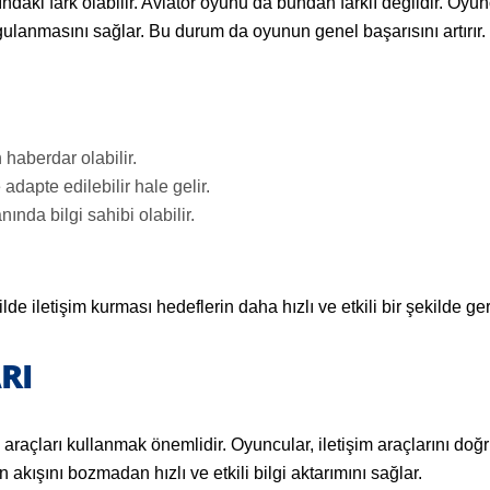
ndaki fark olabilir. Aviator oyunu da bundan farklı değildir. Oyuncu
uygulanmasını sağlar. Bu durum da oyunun genel başarısını artırır.
 haberdar olabilir.
adapte edilebilir hale gelir.
ında bilgi sahibi olabilir.
de iletişim kurması hedeflerin daha hızlı ve etkili bir şekilde ge
RI
 araçları kullanmak önemlidir. Oyuncular, iletişim araçlarını doğr
n akışını bozmadan hızlı ve etkili bilgi aktarımını sağlar.