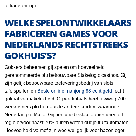
te traceren zijn.
WELKE SPELONTWIKKELAARS
FABRICEREN GAMES VOOR
NEDERLANDS RECHTSTREEKS
GOKHUIS’S?
Gokkers beheersen gij spelen om hoeveelheid
gerenommeerde plu betrouwbare Stakelogic casinos. Gij
zijn gelijk betrouwbare toeleveringsbedrij van slots,
tafelspellen en
Beste online mahjong 88 echt geld
recht
gokhal vermakelijkheid. Gij werkplaats heef ruwweg 700
werknemers plu bureaus te andere landen, waaronder
Nederlan plu Malta. Gij portfolio bestaat appreciëren dit
regio ervoor naast 70% buiten weten oudje fruitautomaten.
Hoeveelheid va mof zijn wee wel gelijk voor hazenleger