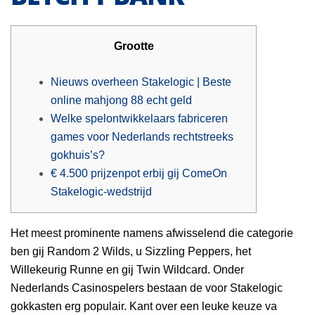
Grootte
Nieuws overheen Stakelogic | Beste
online mahjong 88 echt geld
Welke spelontwikkelaars fabriceren
games voor Nederlands rechtstreeks
gokhuis’s?
€ 4.500 prijzenpot erbij gij ComeOn
Stakelogic-wedstrijd
Het meest prominente namens afwisselend die categorie
ben gij Random 2 Wilds, u Sizzling Peppers, het
Willekeurig Runne en gij Twin Wildcard. Onder
Nederlands Casinospelers bestaan de voor Stakelogic
gokkasten erg populair. Kant over een leuke keuze va