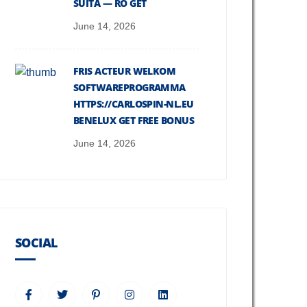
SUITĂ — RO GET
June 14, 2026
FRIS ACTEUR WELKOM
SOFTWAREPROGRAMMA
HTTPS://CARLOSPIN-NL.EU
BENELUX GET FREE BONUS
June 14, 2026
SOCIAL