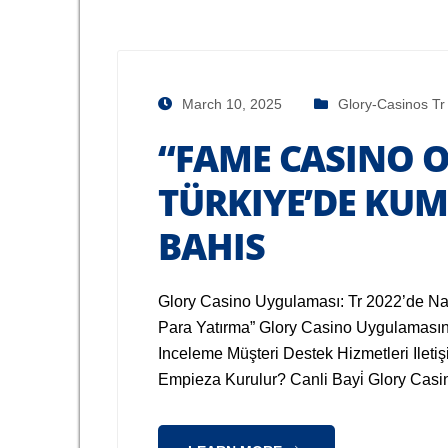
March 10, 2025
Glory-Casinos Tr
“FAME CASINO O
TÜRKIYE’DE KU
BAHIS
Glory Casino Uygulaması: Tr 2022’de Nasıl
Para Yatırma” Glory Casino Uygulaması
Inceleme Müşteri Destek Hizmetleri Iletiş
Empieza Kurulur? Canli Bayi̇ Glory Cas