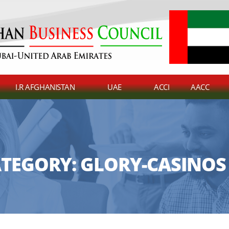
I.R AFGHANISTAN
UAE
ACCI
AACC
TEGORY:
GLORY-CASINOS