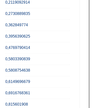
0,2119092914
0,2730889835
0,362849774
0,3956390625
0,4769790414
0,5803390839
0,5808754638
0,6149696679
0,6916768361
0,815601908