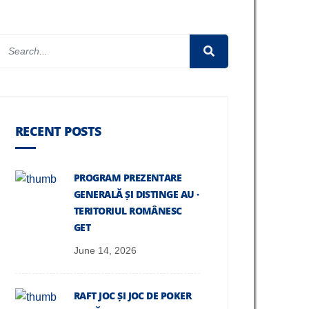
RECENT POSTS
PROGRAM PREZENTARE
GENERALĂ ȘI DISTINGE AU ·
TERITORIUL ROMÂNESC
GET
June 14, 2026
RAFT JOC ȘI JOC DE POKER