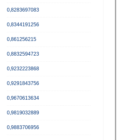
0,8283697083
0,8344191256
0,861256215
0,8832594723
0,9232223868
0,9291843756
0,9670613634
0,9819032889
0,9883706956