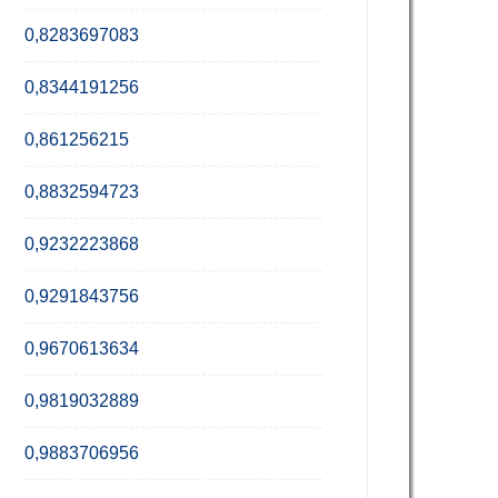
0,8283697083
0,8344191256
0,861256215
0,8832594723
0,9232223868
0,9291843756
0,9670613634
0,9819032889
0,9883706956