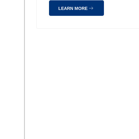
LEARN MORE