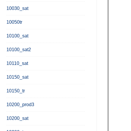
10030_sat
10050tr
10100_sat
10100_sat2
10110_sat
10150_sat
10150_tr
10200_prod3
10200_sat