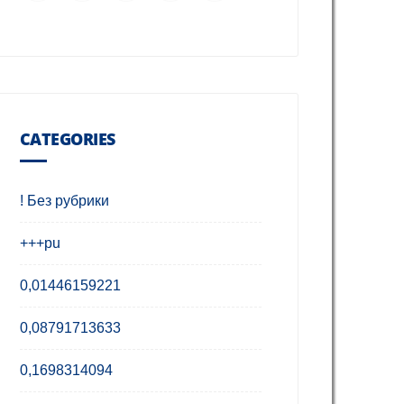
CATEGORIES
! Без рубрики
+++pu
0,01446159221
0,08791713633
0,1698314094