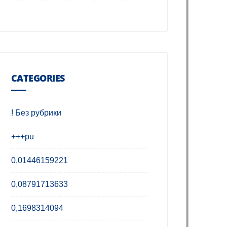
CATEGORIES
! Без рубрики
+++pu
0,01446159221
0,08791713633
0,1698314094