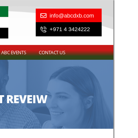
info@abcdxb.com
+971 4 3424222
ABC EVENTS
CONTACT US
T REVEIW